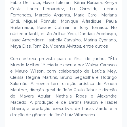
Fábio De Luca, Flávio Tolezani, Kênia Bárbara, Kenya
Costa, Laura Fernandez, Lu Grimaldi, Luciana
Fernandes, Marcelo Argenta, Maria Carol, Mariana
Bridi, Miguel Rômulo, Monique Alfradique, Paula
Burlamaqui, Rosane Gofman e Tony Tornado. No
núcleo infantil, estão Arthur Yera, Dandara Arcebispo,
Isaac Amendoim, Isabelly Carvalho, Marina Cypriano,
Maya Dias, Tom Zé, Vicente Alvittos, entre outros.
Com estreia prevista para o final de junho, ‘'Êta
Mundo Melhor!’ é criada e escrita por Walcyr Carrasco
e Mauro Wilson, com colaboração de Letícia Mey,
Cleissa Regina Martins, Bruno Segadilha e Rodrigo
Salomão. A novela tem direção artística de Amora
Mautner, direção geral de João Paulo Jabur e direção
de Mayara Aguiar, Nathalia Ribas e Alexandre
Macedo. A produção é de Betina Paulon e Isabel
Ribeiro, a produção executiva, de Lucas Zardo e a
direção de gênero, de José Luiz Villamarim.