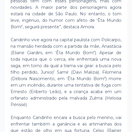
pessoas têm com esses personagens, mas com
novidades. A maior parte dos personagens agora
estará na cidade de São Paulo. No entanto, o tom
leve, ingênuo, do humor com afeto de ‘Êta Mundo
Bom!’, seguirá presente”, destaca Amora.
Candinho vive agora na capital paulista com Policarpo,
na mansão herdada com a partida da mãe, Anastácia
(Eliane Giardini, em ‘Êta Mundo Bom!’). Apesar de
toda riqueza que o cerca, ele enfrentará uma nova
saga, em torno da qual a trama vai girar: a busca pelo
filho perdido, Junior/ Samir (Davi Malizia). Filomena
(Débora Nascimento, em ‘Êta Mundo Bom!’) morre
em um incêndio, durante uma tentativa de fuga com
Ernesto (Eriberto Leão), e a criança acaba em um
orfanato administrado pela malvada Zulma (Heloisa
Périssé).
Enquanto Candinho encara a busca pelo menino, vai
enfrentar também a ganância e as artimanhas dos
que estão de olho em sua fortuna. Celso (Rainer