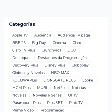
Categorias
Apple TV
Audiência
Audiência TV paga
BBB 26
Big Day
Cinema
Claro
Claro TV Plus
Crunchyroll
DGO
Destaques
Destaques da Programação
Discovery Plus
Disney Plus
Globoplay
Globoplay Novelas
HBO MAX
KOCOWAPlus
LIONSGATE PLUS
Looke
MGM Plus
MUBI
Netflix
Notícias
Novelas
Novelas e Séries
OI TV
Paramount Plus
Plus SBT
PlutoTV
Prime Video
Programação