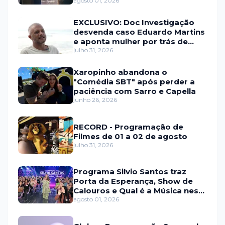
agosto 01, 2026
EXCLUSIVO: Doc Investigação
desvenda caso Eduardo Martins
e aponta mulher por trás de
fraude internacional
julho 31, 2026
Xaropinho abandona o
"Comédia SBT" após perder a
paciência com Sarro e Capella
junho 26, 2026
RECORD - Programação de
Filmes de 01 a 02 de agosto
julho 31, 2026
Programa Silvio Santos traz
Porta da Esperança, Show de
Calouros e Qual é a Música neste
domingo (2)
agosto 01, 2026