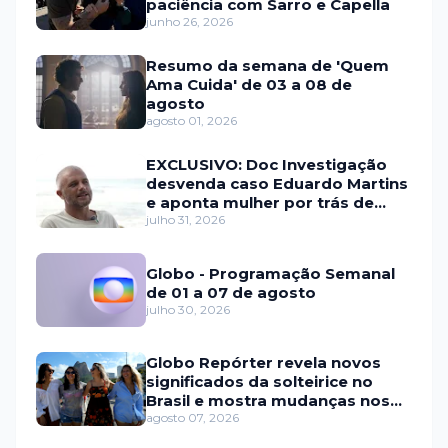
paciência com Sarro e Capella
junho 26, 2026
Resumo da semana de 'Quem
Ama Cuida' de 03 a 08 de
agosto
agosto 01, 2026
EXCLUSIVO: Doc Investigação
desvenda caso Eduardo Martins
e aponta mulher por trás de
fraude internacional
julho 31, 2026
Globo - Programação Semanal
de 01 a 07 de agosto
julho 30, 2026
Globo Repórter revela novos
significados da solteirice no
Brasil e mostra mudanças nos
relacionamentos
agosto 07, 2026