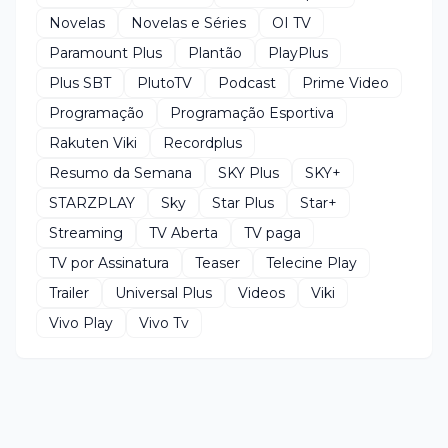
Novelas
Novelas e Séries
OI TV
Paramount Plus
Plantão
PlayPlus
Plus SBT
PlutoTV
Podcast
Prime Video
Programação
Programação Esportiva
Rakuten Viki
Recordplus
Resumo da Semana
SKY Plus
SKY+
STARZPLAY
Sky
Star Plus
Star+
Streaming
TV Aberta
TV paga
TV por Assinatura
Teaser
Telecine Play
Trailer
Universal Plus
Videos
Viki
Vivo Play
Vivo Tv