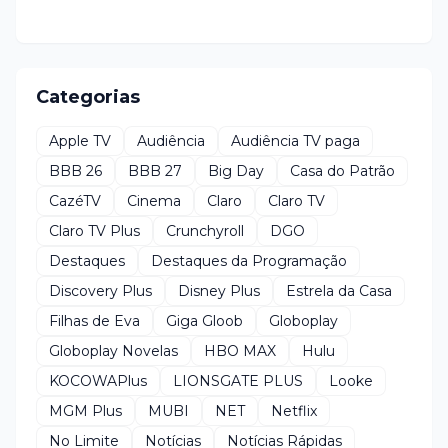
Categorias
Apple TV
Audiência
Audiência TV paga
BBB 26
BBB 27
Big Day
Casa do Patrão
CazéTV
Cinema
Claro
Claro TV
Claro TV Plus
Crunchyroll
DGO
Destaques
Destaques da Programação
Discovery Plus
Disney Plus
Estrela da Casa
Filhas de Eva
Giga Gloob
Globoplay
Globoplay Novelas
HBO MAX
Hulu
KOCOWAPlus
LIONSGATE PLUS
Looke
MGM Plus
MUBI
NET
Netflix
No Limite
Notícias
Notícias Rápidas