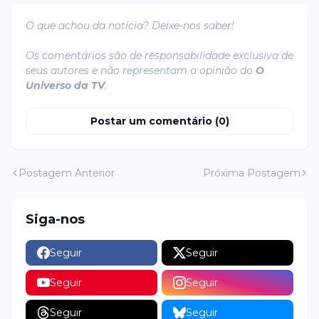
O que achou da notícia? Deixe-nos saber!
Os comentários são de responsabilidade exclusiva de
seus autores e não representam a opinião do
O
Universo da TV
.
Postar um comentário (0)
Postagem Anterior
Próxima Postagem
Siga-nos
Seguir
Seguir
Seguir
Seguir
Seguir
Seguir