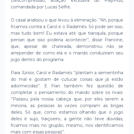
Descompressão, atração exclusiva do PlayPlus,
comandada por Lucas Selfie.
O casal analisou o que levou à eliminação. ''Ah, porque
ficamos contra a Carol e o Radamés. Só pode ser isso,
mas tudo bem! Eu estava até que tranquila, porque
pensei que isso poderia acontecer'', disse Francine,
que, apesar de chateada, demonstrou não se
arrepender de como ela e o marido conduziram seu
jogo dentro do programa.
Para Júnior, Carol e Radamés ''plantam a sementinha
do mal e gostam de cutucar coisas que já estão
adormecidas''. E Fran também fez questão de
completar o pensamento do marido sobre os rivais:
''Passou pela nossa cabeça que, por eles serem a
minoria, as pessoas às vezes compram as brigas
deles. Só que, como estamos olhando que o jogo
deles é sujo, traiçoeiro, a gente não teve dúvidas,
ficamos mais no grupão, mesmo, nos identificamos
mais com essas pessoas''.