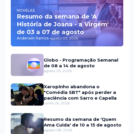
NOVELAS
Resumo da semana de 'A
História de Joana - a Virgem'
de 03 a 07 de agosto
Anderson Ramos
-
agosto 03, 2026
Globo - Programação Semanal
de 08 a 14 de agosto
agosto 05, 2026
Xaropinho abandona o
"Comédia SBT" após perder a
paciência com Sarro e Capella
junho 26, 2026
Resumo da semana de 'Quem
Ama Cuida' de 10 a 15 de agosto
agosto 08, 2026