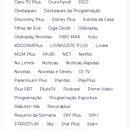
Claro TV Plus
Crunchyroll
DGO
Destaques
Destaques da Programação
Discovery Plus
Disney Plus
Estrela da Casa
Filhas de Eva
Giga Gloob
Globoplay
Globoplay Novelas
HBO MAX
Hulu
KOCOWAPlus
LIONSGATE PLUS
Looke
MGM Plus
MUBI
NET
Netflix
No Limite
Notícias
Notícias Rápidas
Novelas
Novelas e Séries
OI TV
Paramount Plus
Plantão
PlayPlus
Plus SBT
PlutoTV
Podcast
Prime Video
Programação
Programação Esportiva
Rakuten Viki
Recordplus
Resumo da Semana
SKY Plus
SKY+
STARZPLAY
Sky
Star Plus
Star+