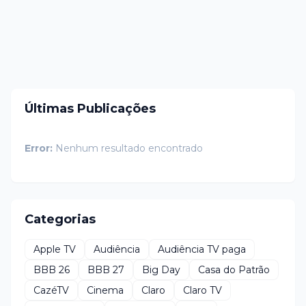
Últimas Publicações
Error:
Nenhum resultado encontrado
Categorias
Apple TV
Audiência
Audiência TV paga
BBB 26
BBB 27
Big Day
Casa do Patrão
CazéTV
Cinema
Claro
Claro TV