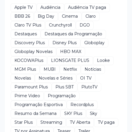
Apple TV
Audiência
Audiência TV paga
BBB 26
Big Day
Cinema
Claro
Claro TV Plus
Crunchyroll
DGO
Destaques
Destaques da Programação
Discovery Plus
Disney Plus
Globoplay
Globoplay Novelas
HBO MAX
KOCOWAPlus
LIONSGATE PLUS
Looke
MGM Plus
MUBI
Netflix
Notícias
Novelas
Novelas e Séries
OI TV
Paramount Plus
Plus SBT
PlutoTV
Prime Video
Programação
Programação Esportiva
Recordplus
Resumo da Semana
SKY Plus
Sky
Star Plus
Streaming
TV Aberta
TV paga
TV por Assinatura
Teaser
Trailer