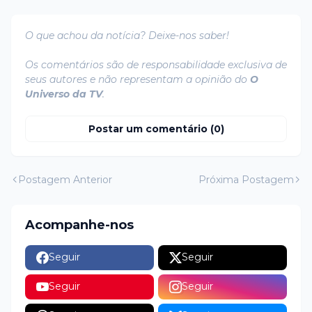
O que achou da notícia? Deixe-nos saber!
Os comentários são de responsabilidade exclusiva de
seus autores e não representam a opinião do
O
Universo da TV
.
Postar um comentário (0)
Postagem Anterior
Próxima Postagem
Acompanhe-nos
Seguir
Seguir
Seguir
Seguir