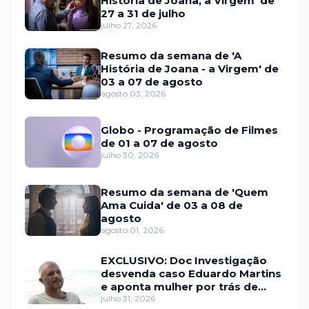
História de Joana, a Virgem' de
27 a 31 de julho
julho 27, 2026
Resumo da semana de 'A
História de Joana - a Virgem' de
03 a 07 de agosto
agosto 03, 2026
Globo - Programação de Filmes
de 01 a 07 de agosto
julho 30, 2026
Resumo da semana de 'Quem
Ama Cuida' de 03 a 08 de
agosto
agosto 01, 2026
EXCLUSIVO: Doc Investigação
desvenda caso Eduardo Martins
e aponta mulher por trás de
fraude internacional
julho 31, 2026