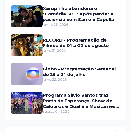
Xaropinho abandona o
"Comédia SBT" após perder a
paciência com Sarro e Capella
junho 26, 2026
RECORD - Programação de
Filmes de 01 a 02 de agosto
julho 31, 2026
Globo - Programação Semanal
de 25 a 31 de julho
julho 22, 2026
Programa Silvio Santos traz
Porta da Esperança, Show de
Calouros e Qual é a Música neste
domingo (2)
agosto 01, 2026