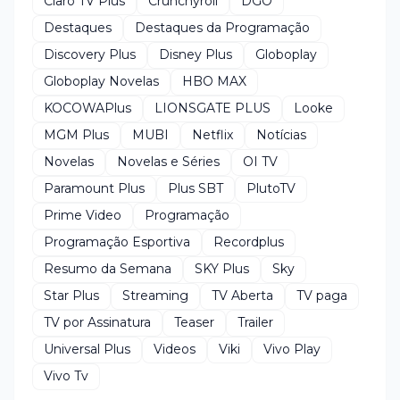
Claro TV Plus
Crunchyroll
DGO
Destaques
Destaques da Programação
Discovery Plus
Disney Plus
Globoplay
Globoplay Novelas
HBO MAX
KOCOWAPlus
LIONSGATE PLUS
Looke
MGM Plus
MUBI
Netflix
Notícias
Novelas
Novelas e Séries
OI TV
Paramount Plus
Plus SBT
PlutoTV
Prime Video
Programação
Programação Esportiva
Recordplus
Resumo da Semana
SKY Plus
Sky
Star Plus
Streaming
TV Aberta
TV paga
TV por Assinatura
Teaser
Trailer
Universal Plus
Videos
Viki
Vivo Play
Vivo Tv