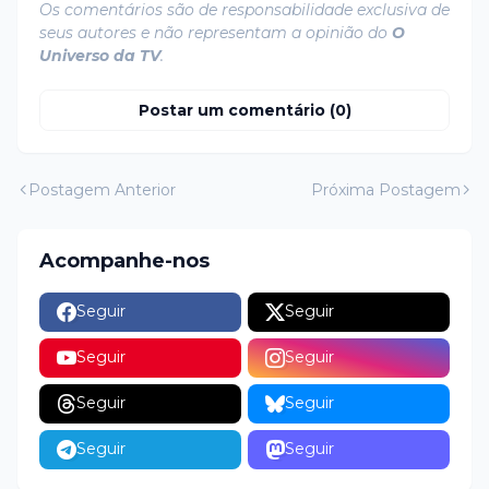
Os comentários são de responsabilidade exclusiva de
seus autores e não representam a opinião do
O
Universo da TV
.
Postar um comentário (0)
Postagem Anterior
Próxima Postagem
Acompanhe-nos
Seguir
Seguir
Seguir
Seguir
Seguir
Seguir
Seguir
Seguir