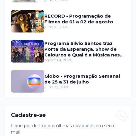
fraude internacional
RECORD - Programação de
Filmes de 01 a 02 de agosto
julho 31, 2026
Programa Silvio Santos traz
Porta da Esperança, Show de
Calouros e Qual é a Música neste
domingo (2)
agosto 01, 2026
Globo - Programação Semanal
de 25 a 31 de julho
julho 22, 2026
Cadastre-se
Fique por dentro das últimas novidades em seu e-
mail.