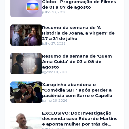
Globo - Programação de Filmes
de 01 a 07 de agosto
julho 30, 2026
Resumo da semana de 'A
História de Joana, a Virgem' de
27 a 31 de julho
julho 27, 2026
Resumo da semana de 'Quem
Ama Cuida' de 03 a 08 de
agosto
agosto 01, 2026
Xaropinho abandona o
"Comédia SBT" após perder a
paciência com Sarro e Capella
junho 26, 2026
EXCLUSIVO: Doc Investigação
desvenda caso Eduardo Martins
e aponta mulher por trás de
julho 31, 2026