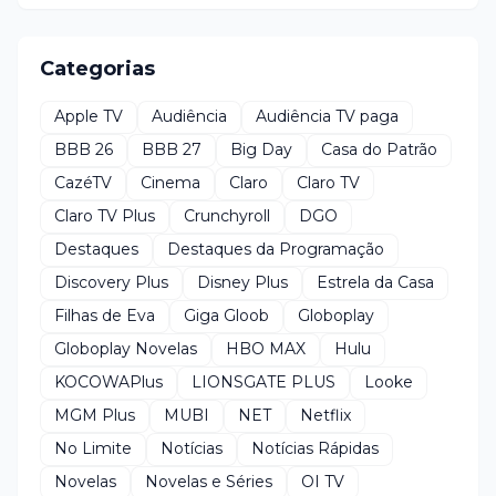
Categorias
Apple TV
Audiência
Audiência TV paga
BBB 26
BBB 27
Big Day
Casa do Patrão
CazéTV
Cinema
Claro
Claro TV
Claro TV Plus
Crunchyroll
DGO
Destaques
Destaques da Programação
Discovery Plus
Disney Plus
Estrela da Casa
Filhas de Eva
Giga Gloob
Globoplay
Globoplay Novelas
HBO MAX
Hulu
KOCOWAPlus
LIONSGATE PLUS
Looke
MGM Plus
MUBI
NET
Netflix
No Limite
Notícias
Notícias Rápidas
Novelas
Novelas e Séries
OI TV