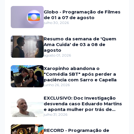
Globo - Programação de Filmes
de 01 a 07 de agosto
julho 30, 2026
Resumo da semana de 'Quem
Ama Cuida' de 03 a 08 de
agosto
agosto 01, 2026
Xaropinho abandona o
"Comédia SBT" após perder a
paciência com Sarro e Capella
junho 26, 2026
EXCLUSIVO: Doc Investigação
desvenda caso Eduardo Martins
e aponta mulher por trás de
fraude internacional
julho 31, 2026
RECORD - Programação de