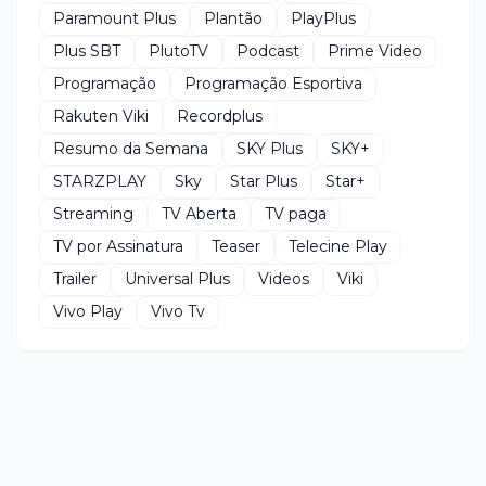
Paramount Plus
Plantão
PlayPlus
Plus SBT
PlutoTV
Podcast
Prime Video
Programação
Programação Esportiva
Rakuten Viki
Recordplus
Resumo da Semana
SKY Plus
SKY+
STARZPLAY
Sky
Star Plus
Star+
Streaming
TV Aberta
TV paga
TV por Assinatura
Teaser
Telecine Play
Trailer
Universal Plus
Videos
Viki
Vivo Play
Vivo Tv