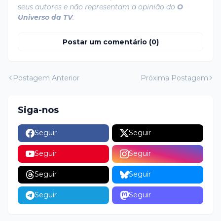
seus autores e não representam a opinião do
O
Universo da TV
.
Postar um comentário (0)
Postagem Anterior
Próxima Postagem
Siga-nos
Seguir
Seguir
Seguir
Seguir
Seguir
Seguir
Seguir
Seguir