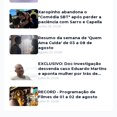
Xaropinho abandona o
"Comédia SBT" após perder a
paciência com Sarro e Capella
junho 26, 2026
Resumo da semana de 'Quem
Ama Cuida' de 03 a 08 de
agosto
agosto 01, 2026
EXCLUSIVO: Doc Investigação
desvenda caso Eduardo Martins
e aponta mulher por trás de
fraude internacional
julho 31, 2026
RECORD - Programação de
Filmes de 01 a 02 de agosto
julho 31, 2026