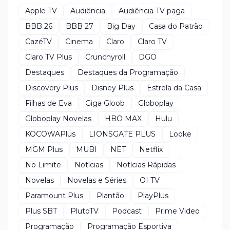
Apple TV
Audiência
Audiência TV paga
BBB 26
BBB 27
Big Day
Casa do Patrão
CazéTV
Cinema
Claro
Claro TV
Claro TV Plus
Crunchyroll
DGO
Destaques
Destaques da Programação
Discovery Plus
Disney Plus
Estrela da Casa
Filhas de Eva
Giga Gloob
Globoplay
Globoplay Novelas
HBO MAX
Hulu
KOCOWAPlus
LIONSGATE PLUS
Looke
MGM Plus
MUBI
NET
Netflix
No Limite
Notícias
Notícias Rápidas
Novelas
Novelas e Séries
OI TV
Paramount Plus
Plantão
PlayPlus
Plus SBT
PlutoTV
Podcast
Prime Video
Programação
Programação Esportiva