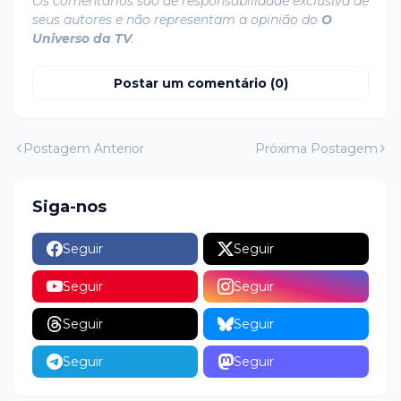
Os comentários são de responsabilidade exclusiva de
seus autores e não representam a opinião do
O
Universo da TV
.
Postar um comentário (0)
Postagem Anterior
Próxima Postagem
Siga-nos
Seguir
Seguir
Seguir
Seguir
Seguir
Seguir
Seguir
Seguir