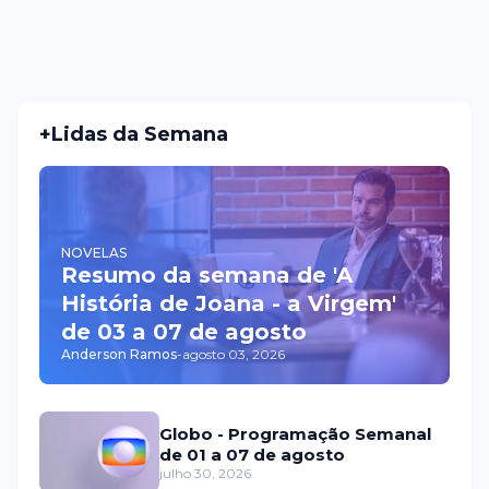
+Lidas da Semana
NOVELAS
Resumo da semana de 'A
História de Joana - a Virgem'
de 03 a 07 de agosto
Anderson Ramos
-
agosto 03, 2026
Globo - Programação Semanal
de 01 a 07 de agosto
julho 30, 2026