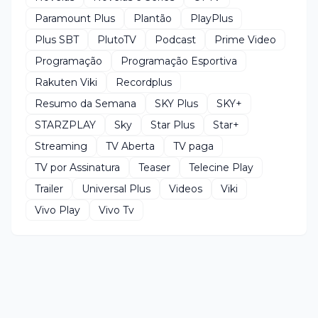
Paramount Plus
Plantão
PlayPlus
Plus SBT
PlutoTV
Podcast
Prime Video
Programação
Programação Esportiva
Rakuten Viki
Recordplus
Resumo da Semana
SKY Plus
SKY+
STARZPLAY
Sky
Star Plus
Star+
Streaming
TV Aberta
TV paga
TV por Assinatura
Teaser
Telecine Play
Trailer
Universal Plus
Videos
Viki
Vivo Play
Vivo Tv