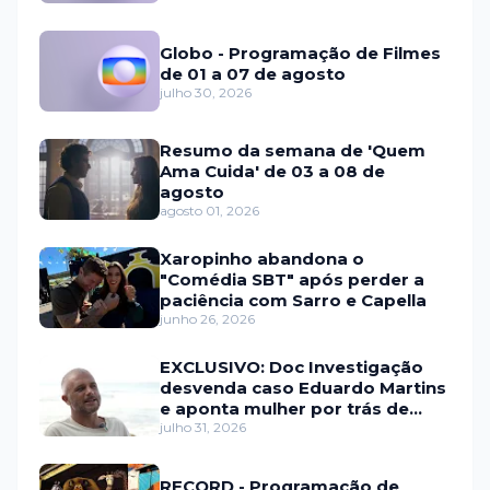
Globo - Programação de Filmes
de 01 a 07 de agosto
julho 30, 2026
Resumo da semana de 'Quem
Ama Cuida' de 03 a 08 de
agosto
agosto 01, 2026
Xaropinho abandona o
"Comédia SBT" após perder a
paciência com Sarro e Capella
junho 26, 2026
EXCLUSIVO: Doc Investigação
desvenda caso Eduardo Martins
e aponta mulher por trás de
fraude internacional
julho 31, 2026
RECORD - Programação de