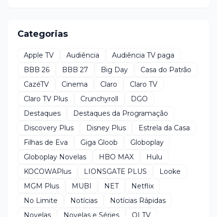
Categorias
Apple TV
Audiência
Audiência TV paga
BBB 26
BBB 27
Big Day
Casa do Patrão
CazéTV
Cinema
Claro
Claro TV
Claro TV Plus
Crunchyroll
DGO
Destaques
Destaques da Programação
Discovery Plus
Disney Plus
Estrela da Casa
Filhas de Eva
Giga Gloob
Globoplay
Globoplay Novelas
HBO MAX
Hulu
KOCOWAPlus
LIONSGATE PLUS
Looke
MGM Plus
MUBI
NET
Netflix
No Limite
Notícias
Notícias Rápidas
Novelas
Novelas e Séries
OI TV