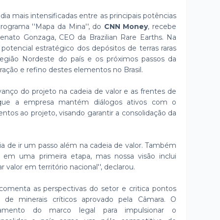
ia mais intensificadas entre as principais potências
 programa ''Mapa da Mina'', do
CNN Money
, recebe
 Renato Gonzaga, CEO da Brazilian Rare Earths. Na
potencial estratégico dos depósitos de terras raras
 região Nordeste do país e os próximos passos da
ração e refino destes elementos no Brasil.
nço do projeto na cadeia de valor e as frentes de
u que a empresa mantém diálogos ativos com o
tos ao projeto, visando garantir a consolidação da
eia de ir um passo além na cadeia de valor. Também
em uma primeira etapa, mas nossa visão inclui
alor em território nacional'', declarou.
comenta as perspectivas do setor e critica pontos
ca de minerais críticos aprovado pela Câmara. O
ramento do marco legal para impulsionar o