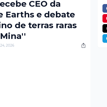
ecebe CEO da
e Earths e debate
ino de terras raras
Mina''
 24, 2026