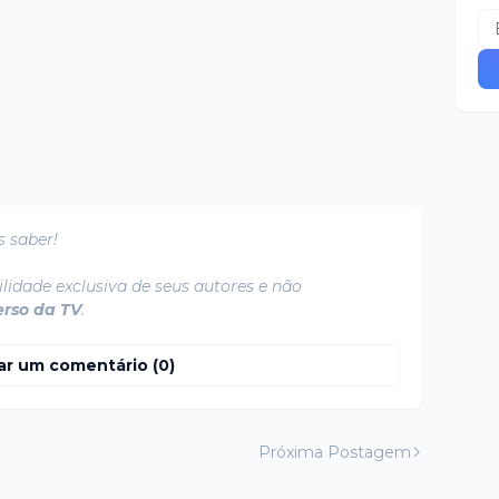
s saber!
lidade exclusiva de seus autores e não
erso da TV
.
ar um comentário (0)
Próxima Postagem