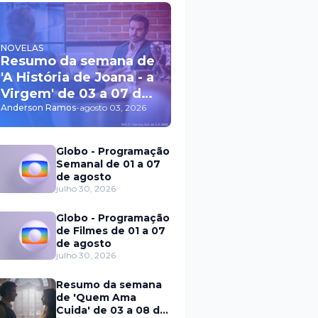
NOVELAS
Resumo da semana de
'A História de Joana - a
Virgem' de 03 a 07 de
agosto
Anderson Ramos
-
agosto 03, 2026
Globo - Programação
Semanal de 01 a 07
de agosto
julho 30, 2026
Globo - Programação
de Filmes de 01 a 07
de agosto
julho 30, 2026
Resumo da semana
de 'Quem Ama
Cuida' de 03 a 08 de