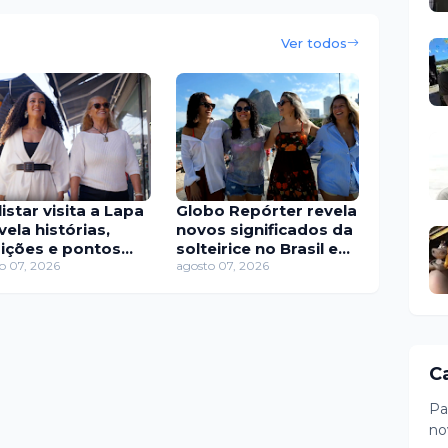
Ver todos
istar visita a Lapa
Globo Repórter revela
vela histórias,
novos significados da
dições e pontos
solteirice no Brasil e
turais de um dos
o 07, 2026
mostra mudanças nos
agosto 07, 2026
rros mais antigos
relacionamentos
São Paulo
C
Pa
no