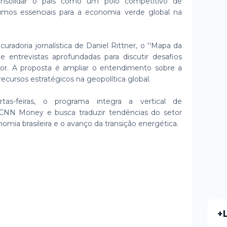
nsolidar o país como um pólo competitivo de
umos essenciais para a economia verde global na
radoria jornalística de Daniel Rittner, o ''Mapa da
entrevistas aprofundadas para discutir desafios
tor. A proposta é ampliar o entendimento sobre a
ecursos estratégicos na geopolítica global.
tas-feiras, o programa integra a vertical de
 CNN Money e busca traduzir tendências do setor
ia brasileira e o avanço da transição energética.
+