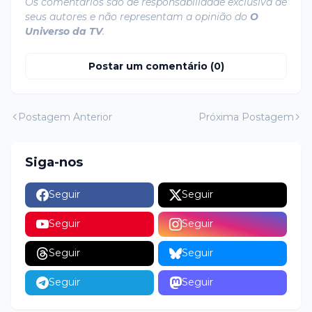
Os comentários são de responsabilidade exclusiva de
seus autores e não representam a opinião do
O
Universo da TV
.
Postar um comentário (0)
Postagem Anterior
Próxima Postagem
Siga-nos
Seguir
Seguir
Seguir
Seguir
Seguir
Seguir
Seguir
Seguir