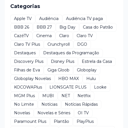
Categorias
Apple TV
Audiência
Audiência TV paga
BBB 26
BBB 27
Big Day
Casa do Patrão
CazéTV
Cinema
Claro
Claro TV
Claro TV Plus
Crunchyroll
DGO
Destaques
Destaques da Programação
Discovery Plus
Disney Plus
Estrela da Casa
Filhas de Eva
Giga Gloob
Globoplay
Globoplay Novelas
HBO MAX
Hulu
KOCOWAPlus
LIONSGATE PLUS
Looke
MGM Plus
MUBI
NET
Netflix
No Limite
Notícias
Notícias Rápidas
Novelas
Novelas e Séries
OI TV
Paramount Plus
Plantão
PlayPlus