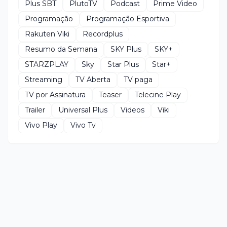
Plus SBT
PlutoTV
Podcast
Prime Video
Programação
Programação Esportiva
Rakuten Viki
Recordplus
Resumo da Semana
SKY Plus
SKY+
STARZPLAY
Sky
Star Plus
Star+
Streaming
TV Aberta
TV paga
TV por Assinatura
Teaser
Telecine Play
Trailer
Universal Plus
Videos
Viki
Vivo Play
Vivo Tv