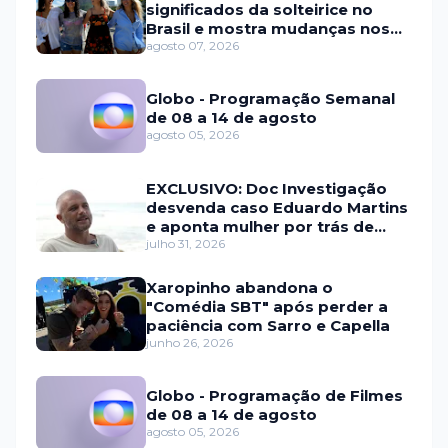
significados da solteirice no
Brasil e mostra mudanças nos
relacionamentos
agosto 07, 2026
Globo - Programação Semanal
de 08 a 14 de agosto
agosto 05, 2026
EXCLUSIVO: Doc Investigação
desvenda caso Eduardo Martins
e aponta mulher por trás de
fraude internacional
julho 31, 2026
Xaropinho abandona o
"Comédia SBT" após perder a
paciência com Sarro e Capella
junho 26, 2026
Globo - Programação de Filmes
de 08 a 14 de agosto
agosto 05, 2026