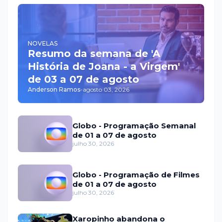
NOVELAS
Resumo da semana de 'A
História de Joana - a Virgem'
de 03 a 07 de agosto
Anderson Ramos
-
agosto 03, 2026
Globo - Programação Semanal
de 01 a 07 de agosto
julho 30, 2026
Globo - Programação de Filmes
de 01 a 07 de agosto
julho 30, 2026
Xaropinho abandona o