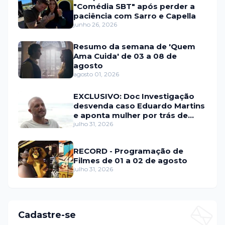
"Comédia SBT" após perder a
paciência com Sarro e Capella
junho 26, 2026
Resumo da semana de 'Quem
Ama Cuida' de 03 a 08 de
agosto
agosto 01, 2026
EXCLUSIVO: Doc Investigação
desvenda caso Eduardo Martins
e aponta mulher por trás de
fraude internacional
julho 31, 2026
RECORD - Programação de
Filmes de 01 a 02 de agosto
julho 31, 2026
Cadastre-se