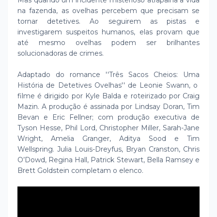
Mas quando um incidente misterioso atrapalha a vida
na fazenda, as ovelhas percebem que precisam se
tornar detetives. Ao seguirem as pistas e
investigarem suspeitos humanos, elas provam que
até mesmo ovelhas podem ser brilhantes
solucionadoras de crimes.
Adaptado do romance ''Três Sacos Cheios: Uma
História de Detetives Ovelhas'' de Leonie Swann, o
filme é dirigido por Kyle Balda e roteirizado por Craig
Mazin. A produção é assinada por Lindsay Doran, Tim
Bevan e Eric Fellner; com produção executiva de
Tyson Hesse, Phil Lord, Christopher Miller, Sarah-Jane
Wright, Amelia Granger, Aditya Sood e Tim
Wellspring. Julia Louis-Dreyfus, Bryan Cranston, Chris
O’Dowd, Regina Hall, Patrick Stewart, Bella Ramsey e
Brett Goldstein completam o elenco.