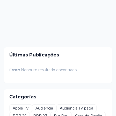
Últimas Publicações
Error:
Nenhum resultado encontrado
Categorias
Apple TV
Audiência
Audiência TV paga
BBB 26
BBB 27
Big Day
Casa do Patrão