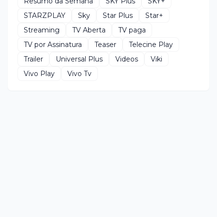
Resumo da Semana
SKY Plus
SKY+
STARZPLAY
Sky
Star Plus
Star+
Streaming
TV Aberta
TV paga
TV por Assinatura
Teaser
Telecine Play
Trailer
Universal Plus
Videos
Viki
Vivo Play
Vivo Tv