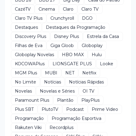
CazéTV
Cinema
Claro
Claro TV
Claro TV Plus
Crunchyroll
DGO
Destaques
Destaques da Programação
Discovery Plus
Disney Plus
Estrela da Casa
Filhas de Eva
Giga Gloob
Globoplay
Globoplay Novelas
HBO MAX
Hulu
KOCOWAPlus
LIONSGATE PLUS
Looke
MGM Plus
MUBI
NET
Netflix
No Limite
Notícias
Notícias Rápidas
Novelas
Novelas e Séries
OI TV
Paramount Plus
Plantão
PlayPlus
Plus SBT
PlutoTV
Podcast
Prime Video
Programação
Programação Esportiva
Rakuten Viki
Recordplus