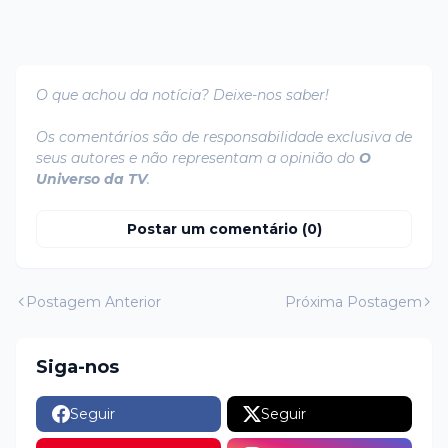
O que achou da notícia? Deixe-nos saber!
Os comentários são de responsabilidade exclusiva de
seus autores e não representam a opinião do
O
Universo da TV
.
Postar um comentário (0)
Postagem Anterior
Próxima Postagem
Siga-nos
Seguir
Seguir