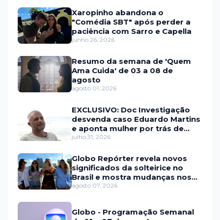
Xaropinho abandona o
"Comédia SBT" após perder a
paciência com Sarro e Capella
junho 26, 2026
Resumo da semana de 'Quem
Ama Cuida' de 03 a 08 de
agosto
agosto 01, 2026
EXCLUSIVO: Doc Investigação
desvenda caso Eduardo Martins
e aponta mulher por trás de
fraude internacional
julho 31, 2026
Globo Repórter revela novos
significados da solteirice no
Brasil e mostra mudanças nos
relacionamentos
agosto 07, 2026
Globo - Programação Semanal