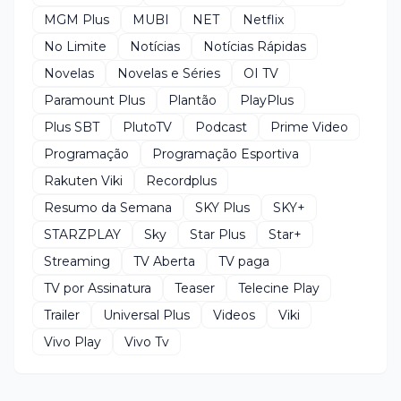
MGM Plus
MUBI
NET
Netflix
No Limite
Notícias
Notícias Rápidas
Novelas
Novelas e Séries
OI TV
Paramount Plus
Plantão
PlayPlus
Plus SBT
PlutoTV
Podcast
Prime Video
Programação
Programação Esportiva
Rakuten Viki
Recordplus
Resumo da Semana
SKY Plus
SKY+
STARZPLAY
Sky
Star Plus
Star+
Streaming
TV Aberta
TV paga
TV por Assinatura
Teaser
Telecine Play
Trailer
Universal Plus
Videos
Viki
Vivo Play
Vivo Tv