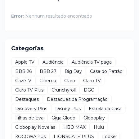
Error:
Nenhum resultado encontrado
Categorias
Apple TV
Audiência
Audiência TV paga
BBB 26
BBB 27
Big Day
Casa do Patrão
CazéTV
Cinema
Claro
Claro TV
Claro TV Plus
Crunchyroll
DGO
Destaques
Destaques da Programação
Discovery Plus
Disney Plus
Estrela da Casa
Filhas de Eva
Giga Gloob
Globoplay
Globoplay Novelas
HBO MAX
Hulu
KOCOWAPlus
LIONSGATE PLUS
Looke