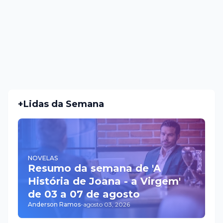
+Lidas da Semana
NOVELAS
Resumo da semana de 'A
História de Joana - a Virgem'
de 03 a 07 de agosto
Anderson Ramos
-
agosto 03, 2026