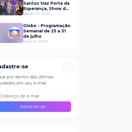
Santos traz Porta da
Esperança, Show de
Calouros e Qual é a
agosto 01, 2026
Música neste
domingo (2)
Globo - Programação
Semanal de 25 a 31
de julho
julho 22, 2026
adastre-se
que por dentro das últimas
vidades em seu e-mail.