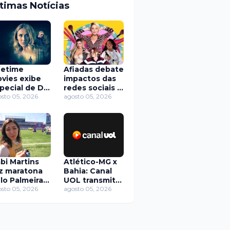
ltimas Notícias
fetime
Afiadas debate
vies exibe
impactos das
pecial de Dia
redes sociais e
s Pais com
sto 05, 2026
segurança
agosto 05, 2026
stórias de
digital em
is vilões e
novo episódio
usivos
na TV Brasil
bi Martins
Atlético-MG x
z maratona
Bahia: Canal
lo Palmeiras
UOL transmite
acompanha
sto 05, 2026
duelo pelo
agosto 05, 2026
tórias dos
Brasileirão
mes feminino
Feminino
masculino
neste sábado
(8)