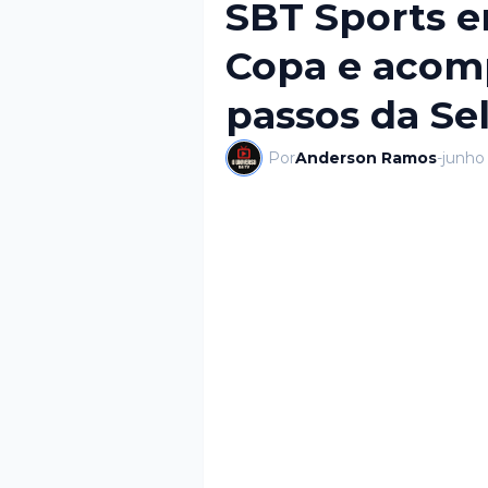
SBT Sports e
Copa e acom
passos da Se
Por
Anderson Ramos
-
junho