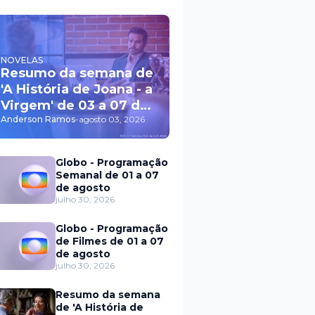
NOVELAS
Resumo da semana de
'A História de Joana - a
Virgem' de 03 a 07 de
agosto
Anderson Ramos
-
agosto 03, 2026
Globo - Programação
Semanal de 01 a 07
de agosto
julho 30, 2026
Globo - Programação
de Filmes de 01 a 07
de agosto
julho 30, 2026
Resumo da semana
de 'A História de