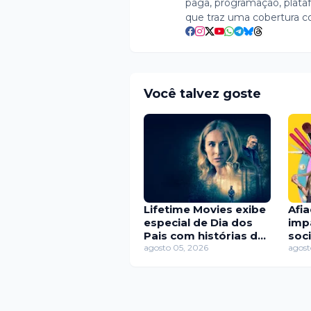
paga, programação, plataf
que traz uma cobertura c
Você talvez goste
Lifetime Movies exibe
Afi
especial de Dia dos
imp
Pais com histórias de
soc
pais vilões e abusivos
agosto 05, 2026
dig
agost
epis