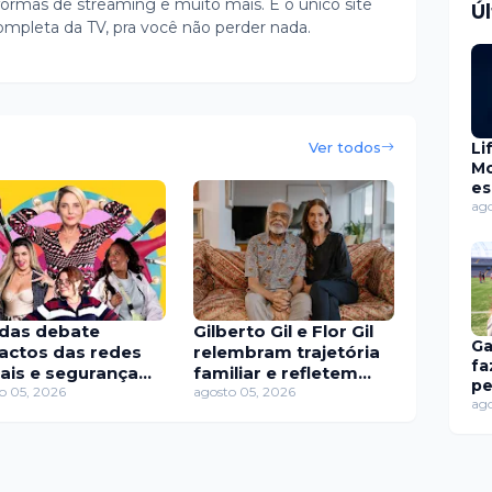
ormas de streaming e muito mais. É o único site
Ú
ompleta da TV, pra você não perder nada.
Ver todos
Li
Mo
es
do
ago
hi
pa
ab
adas debate
Gilberto Gil e Flor Gil
Ga
actos das redes
relembram trajetória
fa
iais e segurança
familiar e refletem
pe
ital em novo
o 05, 2026
sobre paternidade no
agosto 05, 2026
e 
ago
ódio na TV Brasil
Saia Justa
vi
ti
e 