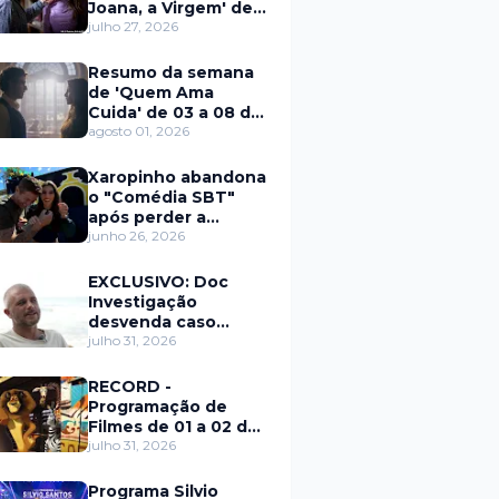
Joana, a Virgem' de
27 a 31 de julho
julho 27, 2026
Resumo da semana
de 'Quem Ama
Cuida' de 03 a 08 de
agosto
agosto 01, 2026
Xaropinho abandona
o "Comédia SBT"
após perder a
paciência com Sarro
junho 26, 2026
e Capella
EXCLUSIVO: Doc
Investigação
desvenda caso
Eduardo Martins e
julho 31, 2026
aponta mulher por
trás de fraude
RECORD -
internacional
Programação de
Filmes de 01 a 02 de
agosto
julho 31, 2026
Programa Silvio