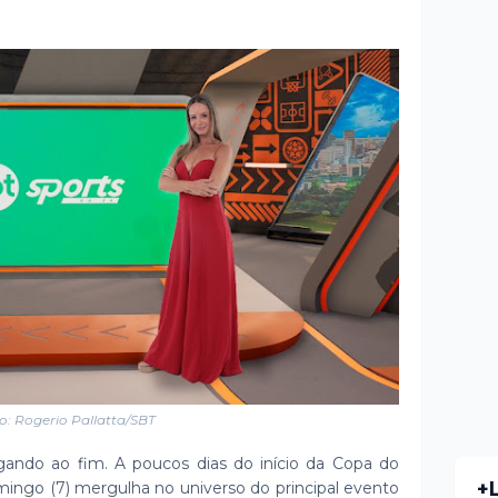
o: Rogerio Pallatta/SBT
ando ao fim. A poucos dias do início da Copa do
+
mingo (7) mergulha no universo do principal evento