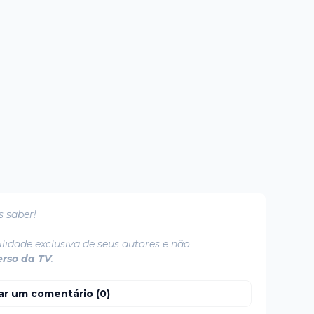
s saber!
lidade exclusiva de seus autores e não
erso da TV
.
ar um comentário (0)