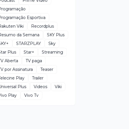
Podcast
Prime Video
Programação
Programação Esportiva
Rakuten Viki
Recordplus
Resumo da Semana
SKY Plus
SKY+
STARZPLAY
Sky
Star Plus
Star+
Streaming
TV Aberta
TV paga
TV por Assinatura
Teaser
Telecine Play
Trailer
Universal Plus
Videos
Viki
Vivo Play
Vivo Tv