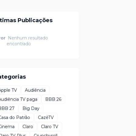
ltimas Publicações
ror
Nenhum resultado
encontrado
ategorias
Apple TV
Audiência
Audiência TV paga
BBB 26
BBB 27
Big Day
Casa do Patrão
CazéTV
Cinema
Claro
Claro TV
Claro TV Plus
Crunchyroll