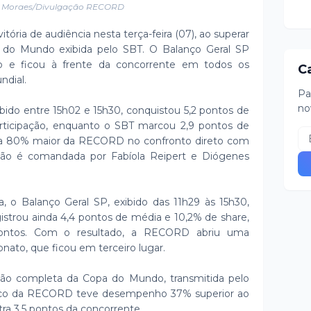
u Moraes/Divulgação RECORD
tória de audiência nesta terça-feira (07), ao superar
 do Mundo exibida pelo SBT. O Balanço Geral SP
do e ficou à frente da concorrente em todos os
C
ndial.
Pa
no
bido entre 15h02 e 15h30, conquistou 5,2 pontos de
articipação, enquanto o SBT marcou 2,9 pontos de
cia 80% maior da RECORD no confronto direto com
ação é comandada por Fabíola Reipert e Diógenes
, o Balanço Geral SP, exibido das 11h29 às 15h30,
istrou ainda 4,4 pontos de média e 10,2% de share,
ontos. Com o resultado, a RECORD abriu uma
ato, que ficou em terceiro lugar.
o completa da Copa do Mundo, transmitida pelo
ístico da RECORD teve desempenho 37% superior ao
ntra 3,5 pontos da concorrente.