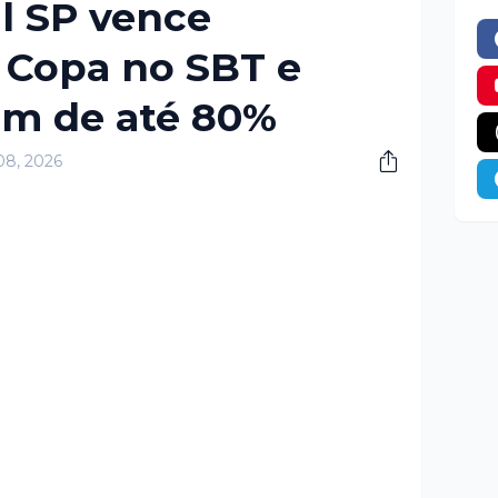
l SP vence
 Copa no SBT e
em de até 80%
08, 2026