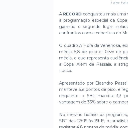
Foto: Ed
A
RECORD
conquistou mais uma vi
a programação especial da Copa
garantiu o segundo lugar isola
confrontos com a cobertura do Mu
O quadro A Hora da Venenosa, exi
média, 5,8 de pico e 10,5% de p
média, o que representa audiên
a Copa. Além de Passaia, a atr
Lucca.
Apresentado por Eleandro Passaia
manteve 5,8 pontos de pico, e reg
enquanto o SBT marcou 3,3 p
vantagem de 33% sobre o campeon
No mesmo horário da programaçã
SBT das 12h15 às 15h15, o jornal
registrar 4,8 pontos de média, co