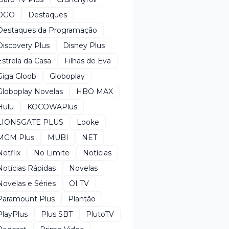
DGO
Destaques
Destaques da Programação
Discovery Plus
Disney Plus
Estrela da Casa
Filhas de Eva
Giga Gloob
Globoplay
Globoplay Novelas
HBO MAX
Hulu
KOCOWAPlus
LIONSGATE PLUS
Looke
MGM Plus
MUBI
NET
Netflix
No Limite
Notícias
Notícias Rápidas
Novelas
Novelas e Séries
OI TV
Paramount Plus
Plantão
PlayPlus
Plus SBT
PlutoTV