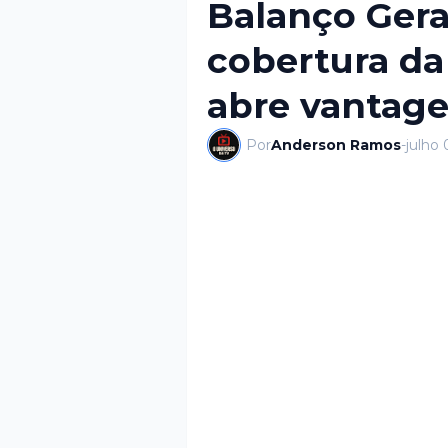
Balanço Gera
cobertura da
abre vantag
Por
Anderson Ramos
-
julho 