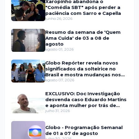
Xaropinho abandona o
"Comédia SBT" após perder a
paciência com Sarro e Capella
junho 26, 2026
Resumo da semana de 'Quem
Ama Cuida' de 03 a 08 de
agosto
agosto 01, 2026
Globo Repórter revela novos
significados da solteirice no
Brasil e mostra mudanças nos
relacionamentos
agosto 07, 2026
EXCLUSIVO: Doc Investigação
desvenda caso Eduardo Martins
e aponta mulher por trás de
fraude internacional
julho 31, 2026
Globo - Programação Semanal
de 01 a 07 de agosto
julho 30, 2026