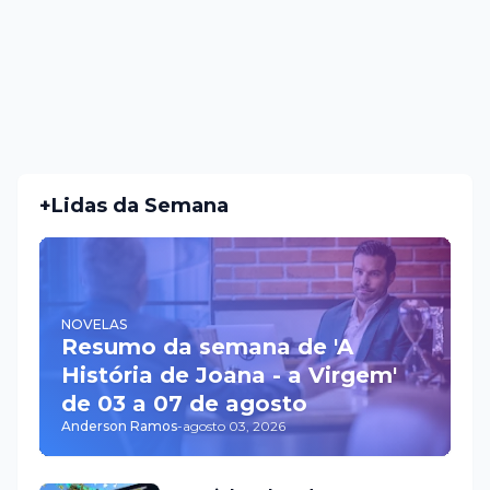
+Lidas da Semana
NOVELAS
Resumo da semana de 'A
História de Joana - a Virgem'
de 03 a 07 de agosto
Anderson Ramos
-
agosto 03, 2026