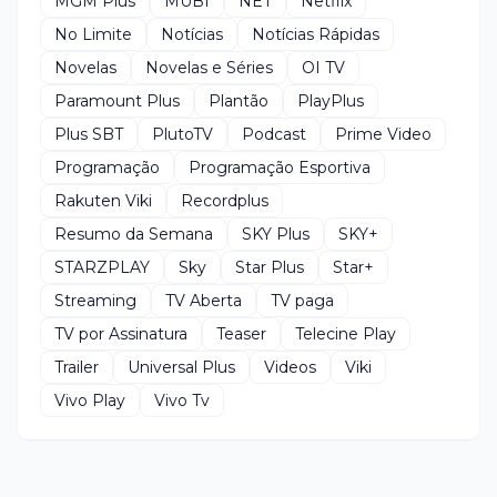
MGM Plus
MUBI
NET
Netflix
No Limite
Notícias
Notícias Rápidas
Novelas
Novelas e Séries
OI TV
Paramount Plus
Plantão
PlayPlus
Plus SBT
PlutoTV
Podcast
Prime Video
Programação
Programação Esportiva
Rakuten Viki
Recordplus
Resumo da Semana
SKY Plus
SKY+
STARZPLAY
Sky
Star Plus
Star+
Streaming
TV Aberta
TV paga
TV por Assinatura
Teaser
Telecine Play
Trailer
Universal Plus
Videos
Viki
Vivo Play
Vivo Tv