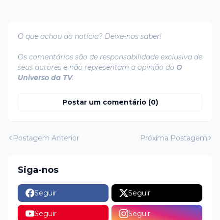
O que achou da notícia? Deixe-nos saber!
Os comentários são de responsabilidade exclusiva de
seus autores e não representam a opinião do
O
Universo da TV
.
Postar um comentário (0)
Postagem Anterior
Próxima Postagem
Siga-nos
Seguir
Seguir
Seguir
Seguir