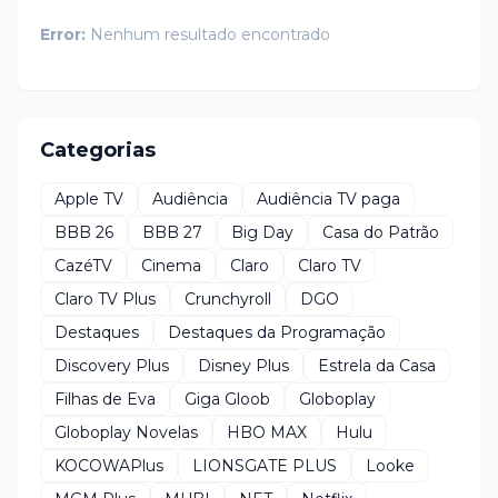
Error:
Nenhum resultado encontrado
Categorias
Apple TV
Audiência
Audiência TV paga
BBB 26
BBB 27
Big Day
Casa do Patrão
CazéTV
Cinema
Claro
Claro TV
Claro TV Plus
Crunchyroll
DGO
Destaques
Destaques da Programação
Discovery Plus
Disney Plus
Estrela da Casa
Filhas de Eva
Giga Gloob
Globoplay
Globoplay Novelas
HBO MAX
Hulu
KOCOWAPlus
LIONSGATE PLUS
Looke