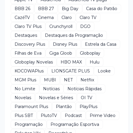
BBB 26
BBB 27
Big Day
Casa do Patrão
CazéTV
Cinema
Claro
Claro TV
Claro TV Plus
Crunchyroll
DGO
Destaques
Destaques da Programação
Discovery Plus
Disney Plus
Estrela da Casa
Filhas de Eva
Giga Gloob
Globoplay
Globoplay Novelas
HBO MAX
Hulu
KOCOWAPlus
LIONSGATE PLUS
Looke
MGM Plus
MUBI
NET
Netflix
No Limite
Notícias
Notícias Rápidas
Novelas
Novelas e Séries
OI TV
Paramount Plus
Plantão
PlayPlus
Plus SBT
PlutoTV
Podcast
Prime Video
Programação
Programação Esportiva