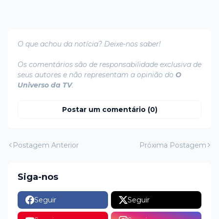
O que achou da notícia? Deixe-nos saber!
Os comentários são de responsabilidade exclusiva de
seus autores e não representam a opinião do
O
Universo da TV
.
Postar um comentário (0)
Postagem Anterior
Próxima Postagem
Siga-nos
Seguir
Seguir