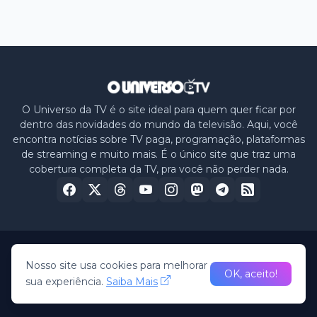
O Universo da TV é o site ideal para quem quer ficar por
dentro das novidades do mundo da televisão. Aqui, você
encontra notícias sobre TV paga, programação, plataformas
de streaming e muito mais. É o único site que traz uma
cobertura completa da TV, pra você não perder nada.
Home
Sobre nós
Política de Privacidade
Contato
Nosso site usa cookies para melhorar
OK, aceito!
sua experiência.
Saiba Mais
© 2026 -
O Universo da TV
• All Rights Reserved