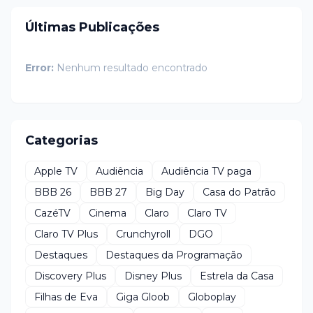
Últimas Publicações
Error:
Nenhum resultado encontrado
Categorias
Apple TV
Audiência
Audiência TV paga
BBB 26
BBB 27
Big Day
Casa do Patrão
CazéTV
Cinema
Claro
Claro TV
Claro TV Plus
Crunchyroll
DGO
Destaques
Destaques da Programação
Discovery Plus
Disney Plus
Estrela da Casa
Filhas de Eva
Giga Gloob
Globoplay