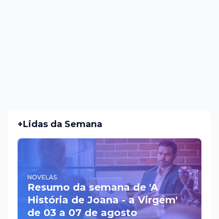
+Lidas da Semana
NOVELAS
Resumo da semana de 'A
História de Joana - a Virgem'
de 03 a 07 de agosto