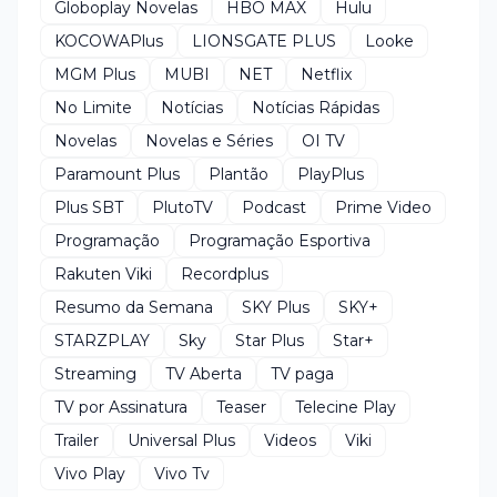
Globoplay Novelas
HBO MAX
Hulu
KOCOWAPlus
LIONSGATE PLUS
Looke
MGM Plus
MUBI
NET
Netflix
No Limite
Notícias
Notícias Rápidas
Novelas
Novelas e Séries
OI TV
Paramount Plus
Plantão
PlayPlus
Plus SBT
PlutoTV
Podcast
Prime Video
Programação
Programação Esportiva
Rakuten Viki
Recordplus
Resumo da Semana
SKY Plus
SKY+
STARZPLAY
Sky
Star Plus
Star+
Streaming
TV Aberta
TV paga
TV por Assinatura
Teaser
Telecine Play
Trailer
Universal Plus
Videos
Viki
Vivo Play
Vivo Tv