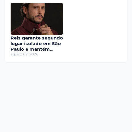
Reis garante segundo
lugar isolado em São
Paulo e mantém
força no horário
agosto 07, 2026
nobre da RECORD