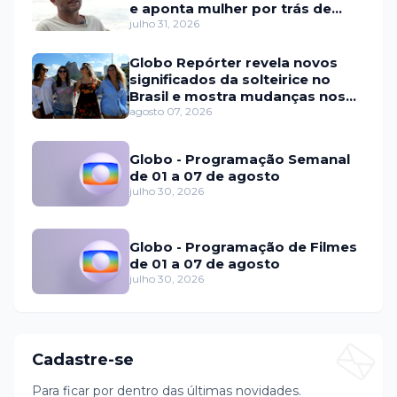
e aponta mulher por trás de
fraude internacional
julho 31, 2026
Globo Repórter revela novos
significados da solteirice no
Brasil e mostra mudanças nos
relacionamentos
agosto 07, 2026
Globo - Programação Semanal
de 01 a 07 de agosto
julho 30, 2026
Globo - Programação de Filmes
de 01 a 07 de agosto
julho 30, 2026
Cadastre-se
Para ficar por dentro das últimas novidades.