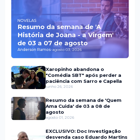
NOVELAS
Resumo da semana de 'A
História de Joana - a Virgem'
de 03 a 07 de agosto
Anderson Ramos
-
agosto 03, 2026
Xaropinho abandona o
"Comédia SBT" após perder a
paciência com Sarro e Capella
junho 26, 2026
Resumo da semana de 'Quem
Ama Cuida' de 03 a 08 de
agosto
agosto 01, 2026
EXCLUSIVO: Doc Investigação
desvenda caso Eduardo Martins