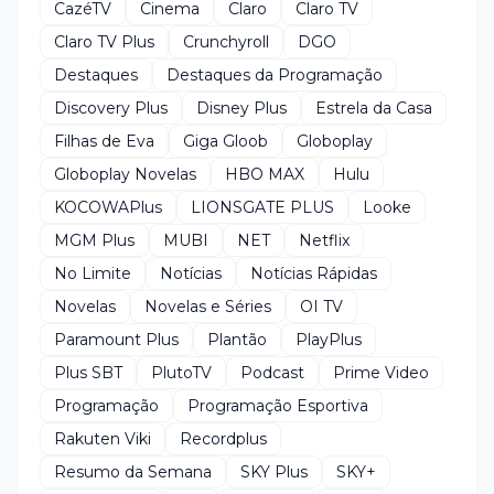
CazéTV
Cinema
Claro
Claro TV
Claro TV Plus
Crunchyroll
DGO
Destaques
Destaques da Programação
Discovery Plus
Disney Plus
Estrela da Casa
Filhas de Eva
Giga Gloob
Globoplay
Globoplay Novelas
HBO MAX
Hulu
KOCOWAPlus
LIONSGATE PLUS
Looke
MGM Plus
MUBI
NET
Netflix
No Limite
Notícias
Notícias Rápidas
Novelas
Novelas e Séries
OI TV
Paramount Plus
Plantão
PlayPlus
Plus SBT
PlutoTV
Podcast
Prime Video
Programação
Programação Esportiva
Rakuten Viki
Recordplus
Resumo da Semana
SKY Plus
SKY+