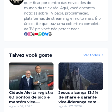
quer ficar por dentro das novidades do
mundo da televisão. Aqui, você encontra
notícias sobre TV paga, programação,
plataformas de streaming e muito mais. É o
único site que traz uma cobertura completa
da TV, pra você não perder nada.
Talvez você goste
Ver todos
Cidade Alerta registra
Jesus alcança 13,1%
8,1 pontos de pico e
de share e garante
mantém vice-
vice-liderança com
liderança isolada
agosto 07, 2026
folga em São Paulo
agosto 07, 2026