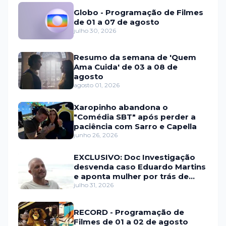
Globo - Programação de Filmes
de 01 a 07 de agosto
julho 30, 2026
Resumo da semana de 'Quem
Ama Cuida' de 03 a 08 de
agosto
agosto 01, 2026
Xaropinho abandona o
"Comédia SBT" após perder a
paciência com Sarro e Capella
junho 26, 2026
EXCLUSIVO: Doc Investigação
desvenda caso Eduardo Martins
e aponta mulher por trás de
fraude internacional
julho 31, 2026
RECORD - Programação de
Filmes de 01 a 02 de agosto