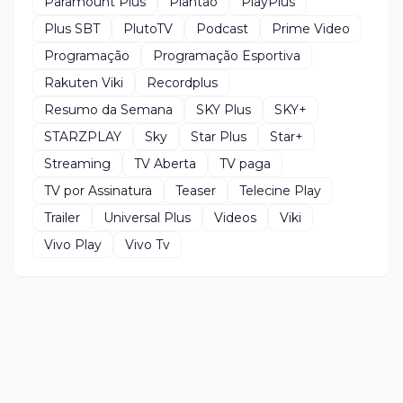
Paramount Plus
Plantão
PlayPlus
Plus SBT
PlutoTV
Podcast
Prime Video
Programação
Programação Esportiva
Rakuten Viki
Recordplus
Resumo da Semana
SKY Plus
SKY+
STARZPLAY
Sky
Star Plus
Star+
Streaming
TV Aberta
TV paga
TV por Assinatura
Teaser
Telecine Play
Trailer
Universal Plus
Videos
Viki
Vivo Play
Vivo Tv