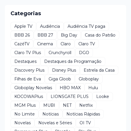
Categorias
Apple TV
Audiência
Audiência TV paga
BBB 26
BBB 27
Big Day
Casa do Patrão
CazéTV
Cinema
Claro
Claro TV
Claro TV Plus
Crunchyroll
DGO
Destaques
Destaques da Programação
Discovery Plus
Disney Plus
Estrela da Casa
Filhas de Eva
Giga Gloob
Globoplay
Globoplay Novelas
HBO MAX
Hulu
KOCOWAPlus
LIONSGATE PLUS
Looke
MGM Plus
MUBI
NET
Netflix
No Limite
Notícias
Notícias Rápidas
Novelas
Novelas e Séries
OI TV