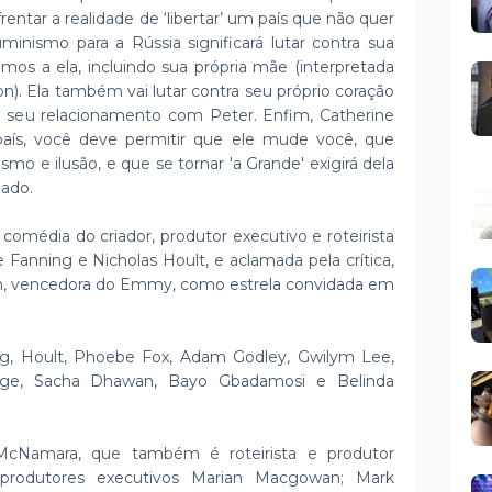
ntar a realidade de ‘libertar’ um país que não quer
iluminismo para a Rússia significará lutar contra sua
imos a ela, incluindo sua própria mãe (interpretada
son). Ela também vai lutar contra seu próprio coração
 seu relacionamento com Peter. Enfim, Catherine
aís, você deve permitir que ele mude você, que
smo e ilusão, e que se tornar 'a Grande' exigirá dela
nado.
omédia do criador, produtor executivo e roteirista
 Fanning e Nicholas Hoult, e aclamada pela crítica,
rson, vencedora do Emmy, como estrela convidada em
ng, Hoult, Phoebe Fox, Adam Godley, Gwilym Lee,
odge, Sacha Dhawan, Bayo Gbadamosi e Belinda
 McNamara, que também é roteirista e produtor
produtores executivos Marian Macgowan; Mark