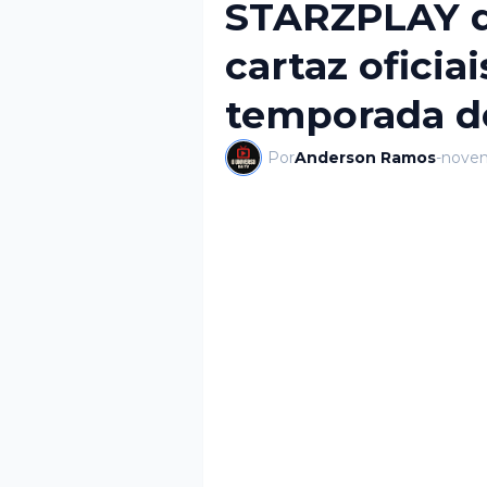
STARZPLAY di
cartaz oficia
temporada de
Por
Anderson Ramos
-
novem