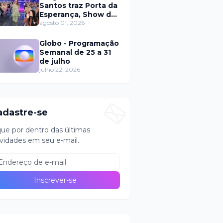
Santos traz Porta da
Esperança, Show de
Calouros e Qual é a
agosto 01, 2026
Música neste
domingo (2)
Globo - Programação
Semanal de 25 a 31
de julho
julho 22, 2026
adastre-se
que por dentro das últimas
vidades em seu e-mail.