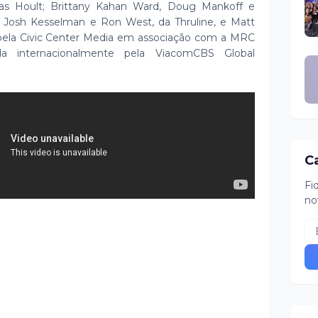
las Hoult; Brittany Kahan Ward, Doug Mankoff e
 Josh Kesselman e Ron West, da Thruline, e Matt
pela Civic Center Media em associação com a MRC
uída internacionalmente pela ViacomCBS Global
C
Fi
no