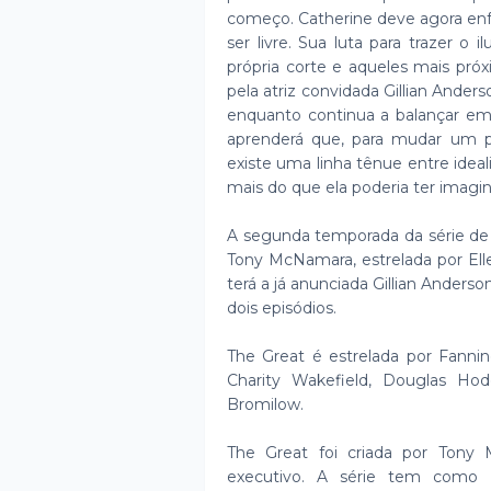
começo. Catherine deve agora enfre
ser livre. Sua luta para trazer o 
própria corte e aqueles mais próx
pela atriz convidada Gillian Ander
enquanto continua a balançar em
aprenderá que, para mudar um p
existe uma linha tênue entre ideali
mais do que ela poderia ter imagi
A segunda temporada da série de c
Tony McNamara, estrelada por Elle
terá a já anunciada Gillian Ande
dois episódios.
The Great é estrelada por Fanni
Charity Wakefield, Douglas H
Bromilow.
The Great foi criada por Tony
executivo. A série tem como 