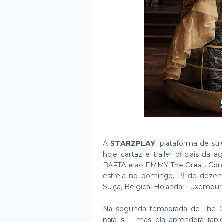
A
STARZPLAY
, plataforma de st
hoje cartaz e trailer oficiais d
BAFTA e ao EMMY The Great. Con
estreia no domingo, 19 de dezemb
Suíça, Bélgica, Holanda, Luxembu
Na segunda temporada de The Gr
para si - mas ela aprenderá ra