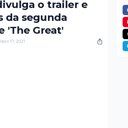
vulga o trailer e
is da segunda
 'The Great'
bro 17, 2021