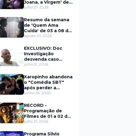
Joana, a Virgem' de
27 a 31 de julho
julho 27, 2026
Resumo da semana
de 'Quem Ama
Cuida' de 03 a 08 de
agosto
agosto 01, 2026
EXCLUSIVO: Doc
Investigação
desvenda caso
Eduardo Martins e
julho 31, 2026
aponta mulher por
trás de fraude
Xaropinho abandona
internacional
o "Comédia SBT"
após perder a
paciência com Sarro
junho 26, 2026
e Capella
RECORD -
Programação de
Filmes de 01 a 02 de
agosto
julho 31, 2026
Programa Silvio