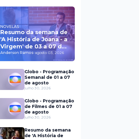
NOVELAS
Resumo da semana de
'A História de Joana - a
Virgem' de 03 a 07 de
agosto
Anderson Ramos
-
agosto 03, 2026
Globo - Programação
Semanal de 01 a 07
de agosto
julho 30, 2026
Globo - Programação
de Filmes de 01 a 07
de agosto
julho 30, 2026
Resumo da semana
de 'A História de