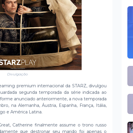
Divulgação
reaming premium internacional da STARZ, divulgou
a aguardada segunda temporada da série indicada ao
forme anunciado anteriormente, a nova temporada
ro, na Alemanha, Áustria, Espanha, França, Itália,
rgo e América Latina.
eat, Catherine finalmente assume o trono russo
pidamente que destronar seu marido foi apenas o