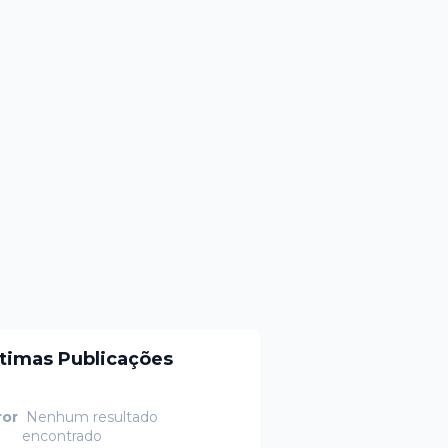
ltimas Publicações
ror
Nenhum resultado
encontrado