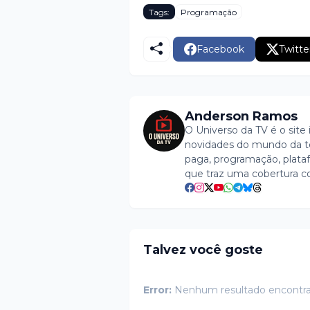
Tags:
Programação
Facebook
Twitte
Anderson Ramos
O Universo da TV é o site 
novidades do mundo da tel
paga, programação, plataf
que traz uma cobertura c
Talvez você goste
Error:
Nenhum resultado encontr