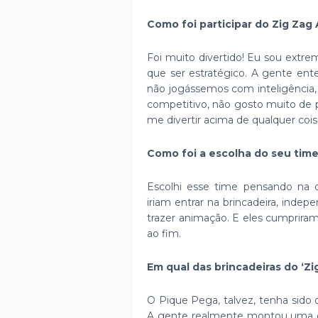
Como foi participar do Zig Zag
Foi muito divertido! Eu sou extr
que ser estratégico. A gente ent
não jogássemos com inteligência,
competitivo, não gosto muito de 
me divertir acima de qualquer coi
Como foi a escolha do seu tim
Escolhi esse time pensando na di
iriam entrar na brincadeira, inde
trazer animação. E eles cumprira
ao fim.
Em qual das brincadeiras do ‘Zi
O Pique Pega, talvez, tenha sido
A gente realmente montou uma e