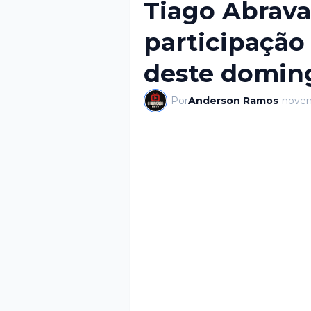
Tiago Abrav
participação 
deste domin
Por
Anderson Ramos
-
novem