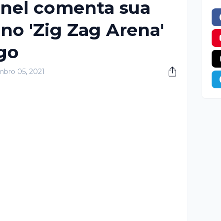
anel comenta sua
no 'Zig Zag Arena'
go
bro 05, 2021