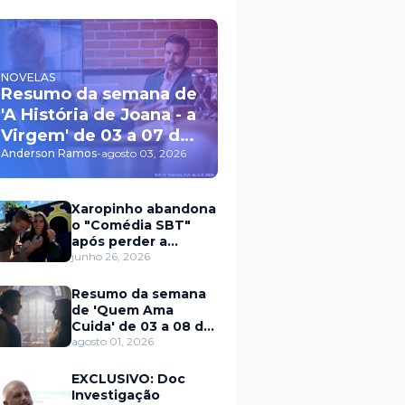
NOVELAS
Resumo da semana de
'A História de Joana - a
Virgem' de 03 a 07 de
agosto
Anderson Ramos
-
agosto 03, 2026
Xaropinho abandona
o "Comédia SBT"
após perder a
paciência com Sarro
junho 26, 2026
e Capella
Resumo da semana
de 'Quem Ama
Cuida' de 03 a 08 de
agosto
agosto 01, 2026
EXCLUSIVO: Doc
Investigação