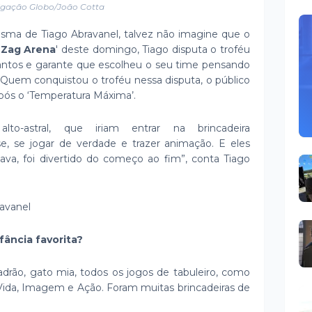
lgação Globo/João Cotta
sma de Tiago Abravanel, talvez não imagine que o
 Zag Arena
' deste domingo, Tiago disputa o troféu
antos e garante que escolheu o seu time pensando
. Quem conquistou o troféu nessa disputa, o público
após o ‘Temperatura Máxima’.
to-astral, que iriam entrar na brincadeira
, se jogar de verdade e trazer animação. E eles
a, foi divertido do começo ao fim”, conta Tiago
ravanel
nfância favorita?
adrão, gato mia, todos os jogos de tabuleiro, como
 Vida, Imagem e Ação. Foram muitas brincadeiras de