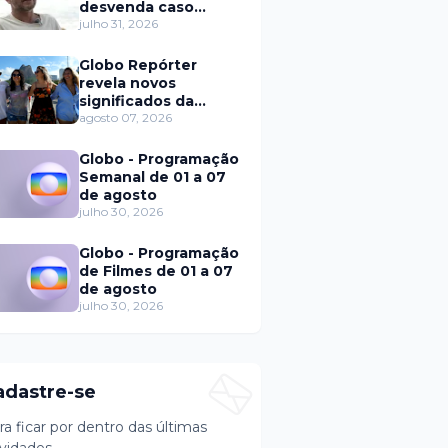
desvenda caso
Eduardo Martins e
julho 31, 2026
aponta mulher por
trás de fraude
Globo Repórter
internacional
revela novos
significados da
solteirice no Brasil e
agosto 07, 2026
mostra mudanças
nos relacionamentos
Globo - Programação
Semanal de 01 a 07
de agosto
julho 30, 2026
Globo - Programação
de Filmes de 01 a 07
de agosto
julho 30, 2026
adastre-se
ra ficar por dentro das últimas