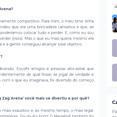
 Arena?
emamente competitivo. Para mim, o meu time tinha
endeu que era uma brincadeira cansativa e que, se
 poderíamos colocar tudo a perder. E, como eu sou
perder (risos). Mas o que eu mais queria mesmo era
sa e a gente conseguiu alcançar esse objetivo.
e?
versão. Escolhi amigos e pessoas alto-astral que
pendentemente de qual fosse; se jogar de verdade e
m com o que eu imaginava, foi divertido do começo
g Zag Arena’ você mais se divertiu e por quê?
C
 o mais exaustivo e, ao mesmo tempo, o mais legal.
Pa
stratégia. Foi muito bom! O Megaball também foi