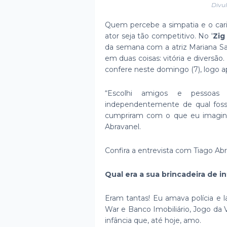
Divu
Quem percebe a simpatia e o cari
ator seja tão competitivo. No '
Zig
da semana com a atriz Mariana S
em duas coisas: vitória e diversão
confere neste domingo (7), logo 
“Escolhi amigos e pessoas al
independentemente de qual fosse
cumpriram com o que eu imaginav
Abravanel.
Confira a entrevista com Tiago Ab
Qual era a sua brincadeira de i
Eram tantas! Eu amava polícia e l
War e Banco Imobiliário, Jogo da
infância que, até hoje, amo.