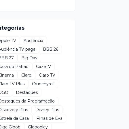
ategorias
Apple TV
Audiência
Audiência TV paga
BBB 26
BBB 27
Big Day
Casa do Patrão
CazéTV
Cinema
Claro
Claro TV
Claro TV Plus
Crunchyroll
DGO
Destaques
Destaques da Programação
Discovery Plus
Disney Plus
Estrela da Casa
Filhas de Eva
Giga Gloob
Globoplay