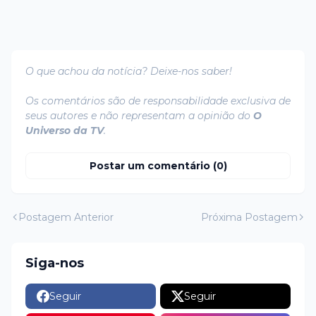
O que achou da notícia? Deixe-nos saber!
Os comentários são de responsabilidade exclusiva de
seus autores e não representam a opinião do
O
Universo da TV
.
Postar um comentário (0)
Postagem Anterior
Próxima Postagem
Siga-nos
Seguir
Seguir