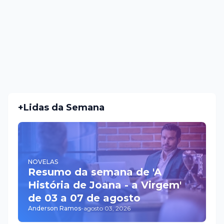
+Lidas da Semana
NOVELAS
Resumo da semana de 'A
História de Joana - a Virgem'
de 03 a 07 de agosto
Anderson Ramos
-
agosto 03, 2026