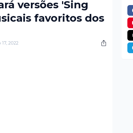
ará versões 'Sing
icais favoritos dos
 17, 2022