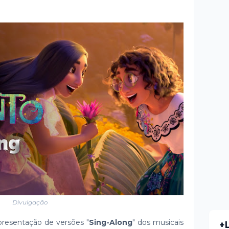
Divulgação
presentação de versões "
Sing-Along
" dos musicais
+