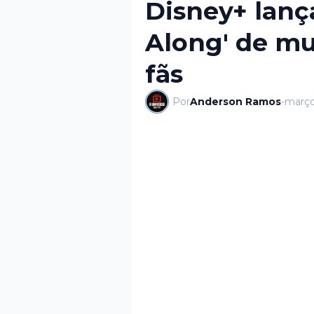
Disney+ lanç
Along' de mus
fãs
Por
Anderson Ramos
-
março