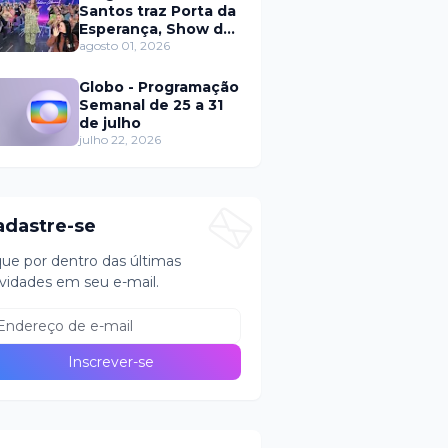
Santos traz Porta da
Esperança, Show de
Calouros e Qual é a
agosto 01, 2026
Música neste
domingo (2)
Globo - Programação
Semanal de 25 a 31
de julho
julho 22, 2026
adastre-se
que por dentro das últimas
vidades em seu e-mail.