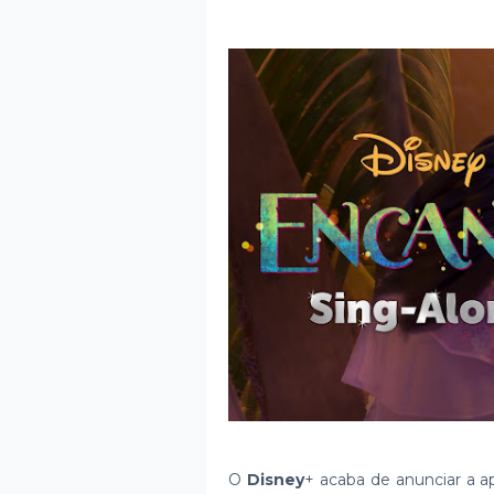
O
Disney
+ acaba de anunciar a a