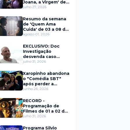
Joana, a Virgem' de
27 a 31 de julho
julho 27, 2026
Resumo da semana
de 'Quem Ama
Cuida' de 03 a 08 de
agosto
agosto 01, 2026
EXCLUSIVO: Doc
Investigação
desvenda caso
Eduardo Martins e
julho 31, 2026
aponta mulher por
trás de fraude
Xaropinho abandona
internacional
o "Comédia SBT"
após perder a
paciência com Sarro
junho 26, 2026
e Capella
RECORD -
Programação de
Filmes de 01 a 02 de
agosto
julho 31, 2026
Programa Silvio