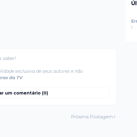
Ú
Er
:
s saber!
lidade exclusiva de seus autores e não
erso da TV
.
ar um comentário (0)
Próxima Postagem