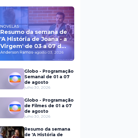
NOVELAS
Resumo da semana de
'A História de Joana - a
Virgem' de 03 a 07 de
agosto
Anderson Ramos
-
agosto 03, 2026
Globo - Programação
Semanal de 01 a 07
de agosto
julho 30, 2026
Globo - Programação
de Filmes de 01 a 07
de agosto
julho 30, 2026
Resumo da semana
de 'A História de