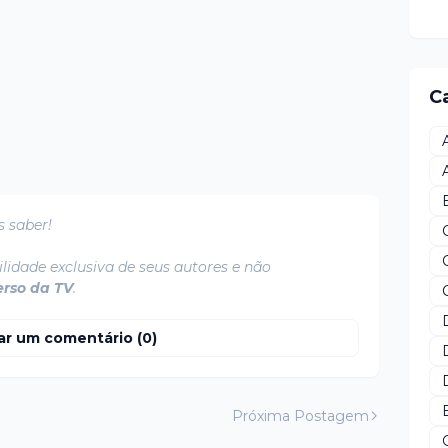
C
s saber!
lidade exclusiva de seus autores e não
erso da TV
.
ar um comentário (0)
Próxima Postagem