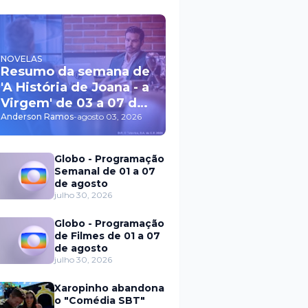
NOVELAS
Resumo da semana de
'A História de Joana - a
Virgem' de 03 a 07 de
agosto
Anderson Ramos
-
agosto 03, 2026
Globo - Programação
Semanal de 01 a 07
de agosto
julho 30, 2026
Globo - Programação
de Filmes de 01 a 07
de agosto
julho 30, 2026
Xaropinho abandona
o "Comédia SBT"