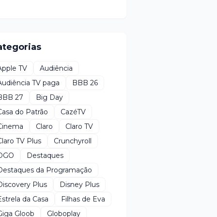
ategorias
Apple TV
Audiência
Audiência TV paga
BBB 26
BBB 27
Big Day
Casa do Patrão
CazéTV
Cinema
Claro
Claro TV
Claro TV Plus
Crunchyroll
DGO
Destaques
Destaques da Programação
Discovery Plus
Disney Plus
Estrela da Casa
Filhas de Eva
Giga Gloob
Globoplay