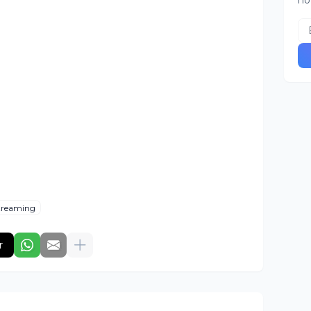
no
treaming
r