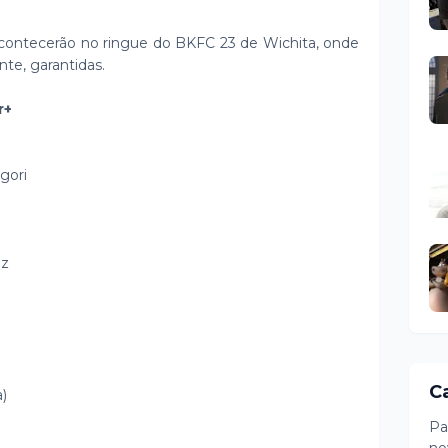
acontecerão no ringue do BKFC 23 de Wichita, onde
te, garantidas.
r+
egori
ez
C
)
Pa