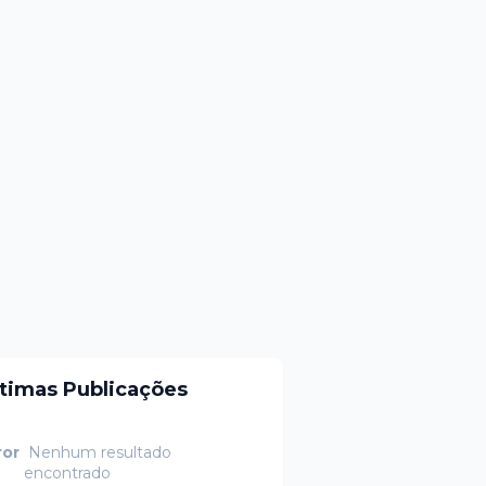
ltimas Publicações
ror
Nenhum resultado
encontrado