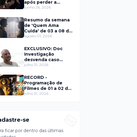
após perder a
paciência com Sarro
junho 26, 2026
e Capella
Resumo da semana
de 'Quem Ama
Cuida' de 03 a 08 de
agosto
agosto 01, 2026
EXCLUSIVO: Doc
Investigação
desvenda caso
Eduardo Martins e
julho 31, 2026
aponta mulher por
trás de fraude
RECORD -
internacional
Programação de
Filmes de 01 a 02 de
agosto
julho 31, 2026
adastre-se
ra ficar por dentro das últimas