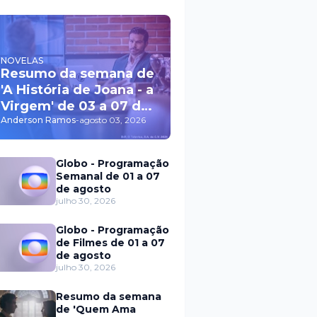
NOVELAS
Resumo da semana de
'A História de Joana - a
Virgem' de 03 a 07 de
agosto
Anderson Ramos
-
agosto 03, 2026
Globo - Programação
Semanal de 01 a 07
de agosto
julho 30, 2026
Globo - Programação
de Filmes de 01 a 07
de agosto
julho 30, 2026
Resumo da semana
de 'Quem Ama