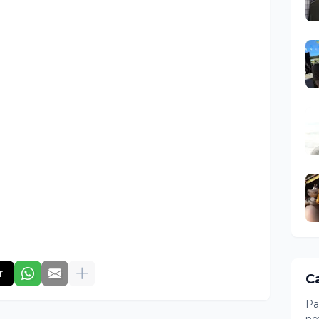
r
C
Pa