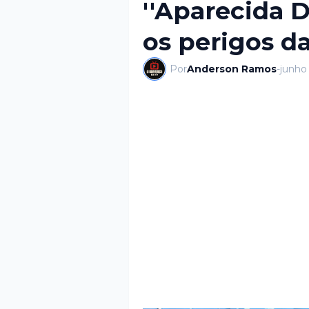
''Aparecida D
os perigos d
Por
Anderson Ramos
-
junho