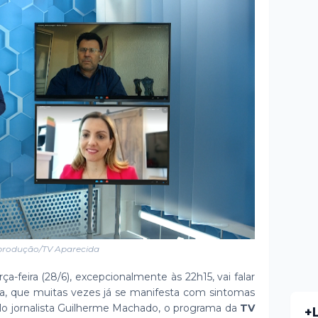
rodução/TV Aparecida
erça-feira (28/6), excepcionalmente às 22h15, vai falar
osa, que muitas vezes já se manifesta com sintomas
elo jornalista Guilherme Machado, o programa da
TV
+