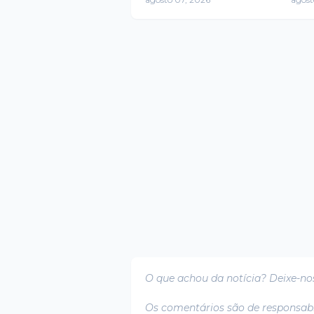
gravações no Rio de
len
Janeiro
São
O que achou da notícia? Deixe-no
Os comentários são de responsabi