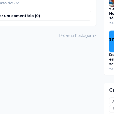
erso da TV
.
'S
No
ar um comentário (0)
sé
e 
ago
en
gr
Próxima Postagem
Ri
De
es
se
Pr
ago
09
ag
C