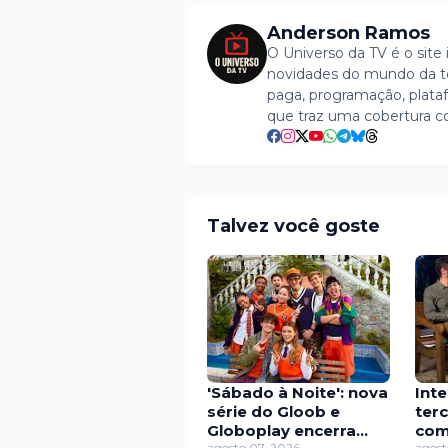
Anderson Ramos
O Universo da TV é o site 
novidades do mundo da tel
paga, programação, plataf
que traz uma cobertura c
Talvez você goste
'Sábado à Noite': nova
Int
série do Gloob e
ter
Globoplay encerra
com
agosto 07, 2026
agost