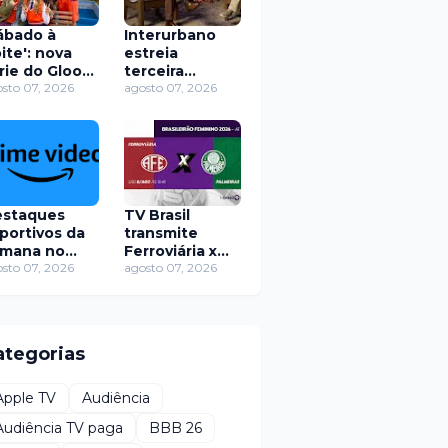
ábado à
Interurbano
ite': nova
estreia
rie do Gloob
terceira
Globoplay
sto 07, 2026
temporada
agosto 07, 2026
cerra
com mistérios
avações no
e lendas
o de Janeiro
urbanas de
São Paulo
staques
TV Brasil
portivos da
transmite
mana no
Ferroviária x
ime Video de
sto 07, 2026
Palmeiras pelo
agosto 07, 2026
 a 12 de
Brasileirão
osto
Feminino
neste sábado
ategorias
Apple TV
Audiência
Audiência TV paga
BBB 26