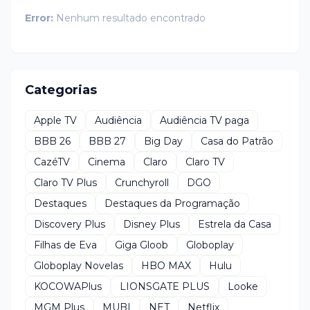
Error:
Nenhum resultado encontrado
Categorias
Apple TV
Audiência
Audiência TV paga
BBB 26
BBB 27
Big Day
Casa do Patrão
CazéTV
Cinema
Claro
Claro TV
Claro TV Plus
Crunchyroll
DGO
Destaques
Destaques da Programação
Discovery Plus
Disney Plus
Estrela da Casa
Filhas de Eva
Giga Gloob
Globoplay
Globoplay Novelas
HBO MAX
Hulu
KOCOWAPlus
LIONSGATE PLUS
Looke
MGM Plus
MUBI
NET
Netflix