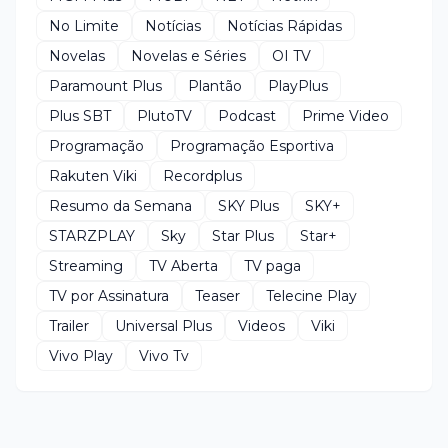
No Limite
Notícias
Notícias Rápidas
Novelas
Novelas e Séries
OI TV
Paramount Plus
Plantão
PlayPlus
Plus SBT
PlutoTV
Podcast
Prime Video
Programação
Programação Esportiva
Rakuten Viki
Recordplus
Resumo da Semana
SKY Plus
SKY+
STARZPLAY
Sky
Star Plus
Star+
Streaming
TV Aberta
TV paga
TV por Assinatura
Teaser
Telecine Play
Trailer
Universal Plus
Videos
Viki
Vivo Play
Vivo Tv