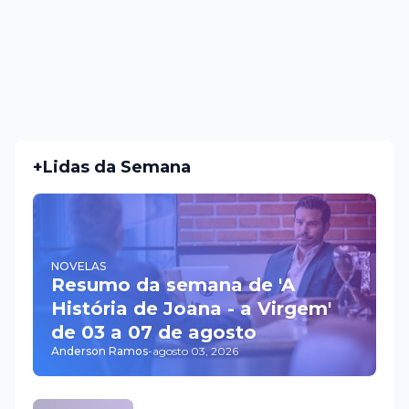
+Lidas da Semana
NOVELAS
Resumo da semana de 'A
História de Joana - a Virgem'
de 03 a 07 de agosto
Anderson Ramos
-
agosto 03, 2026