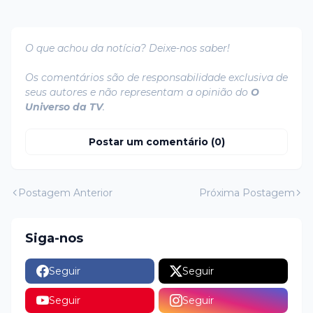
O que achou da notícia? Deixe-nos saber!
Os comentários são de responsabilidade exclusiva de
seus autores e não representam a opinião do
O
Universo da TV
.
Postar um comentário (0)
Postagem Anterior
Próxima Postagem
Siga-nos
Seguir
Seguir
Seguir
Seguir