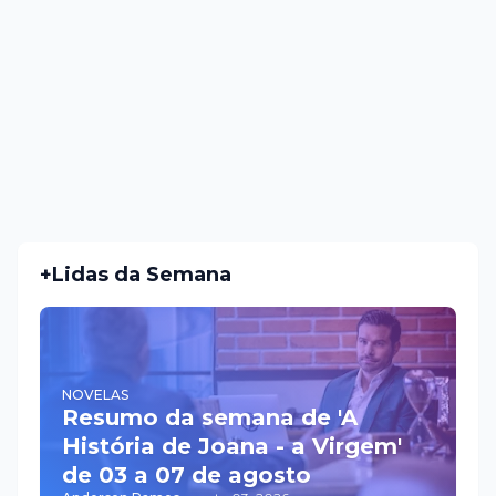
+Lidas da Semana
NOVELAS
Resumo da semana de 'A
História de Joana - a Virgem'
de 03 a 07 de agosto