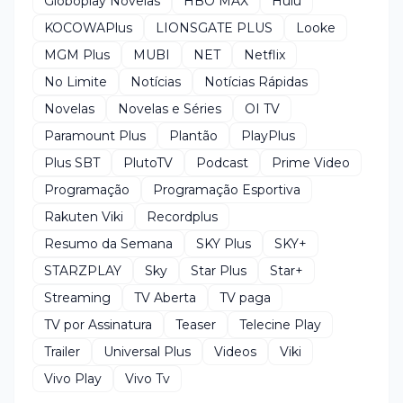
Globoplay Novelas
HBO MAX
Hulu
KOCOWAPlus
LIONSGATE PLUS
Looke
MGM Plus
MUBI
NET
Netflix
No Limite
Notícias
Notícias Rápidas
Novelas
Novelas e Séries
OI TV
Paramount Plus
Plantão
PlayPlus
Plus SBT
PlutoTV
Podcast
Prime Video
Programação
Programação Esportiva
Rakuten Viki
Recordplus
Resumo da Semana
SKY Plus
SKY+
STARZPLAY
Sky
Star Plus
Star+
Streaming
TV Aberta
TV paga
TV por Assinatura
Teaser
Telecine Play
Trailer
Universal Plus
Videos
Viki
Vivo Play
Vivo Tv