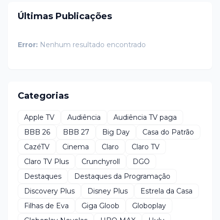
Últimas Publicações
Error:
Nenhum resultado encontrado
Categorias
Apple TV
Audiência
Audiência TV paga
BBB 26
BBB 27
Big Day
Casa do Patrão
CazéTV
Cinema
Claro
Claro TV
Claro TV Plus
Crunchyroll
DGO
Destaques
Destaques da Programação
Discovery Plus
Disney Plus
Estrela da Casa
Filhas de Eva
Giga Gloob
Globoplay