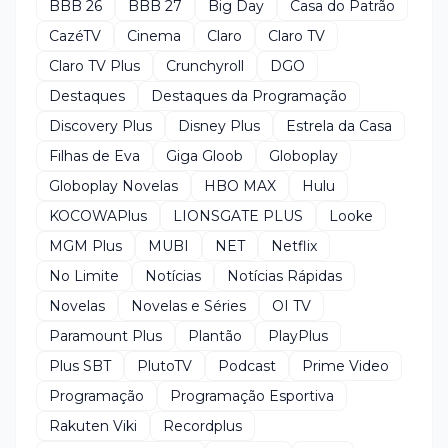
BBB 26
BBB 27
Big Day
Casa do Patrão
CazéTV
Cinema
Claro
Claro TV
Claro TV Plus
Crunchyroll
DGO
Destaques
Destaques da Programação
Discovery Plus
Disney Plus
Estrela da Casa
Filhas de Eva
Giga Gloob
Globoplay
Globoplay Novelas
HBO MAX
Hulu
KOCOWAPlus
LIONSGATE PLUS
Looke
MGM Plus
MUBI
NET
Netflix
No Limite
Notícias
Notícias Rápidas
Novelas
Novelas e Séries
OI TV
Paramount Plus
Plantão
PlayPlus
Plus SBT
PlutoTV
Podcast
Prime Video
Programação
Programação Esportiva
Rakuten Viki
Recordplus