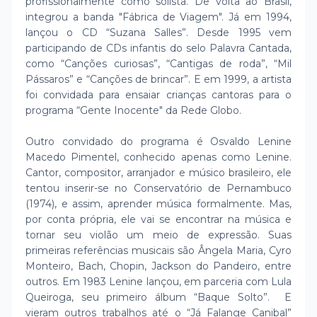
profissionalmente como solista. De volta ao Brasil,
integrou a banda "Fábrica de Viagem". Já em 1994,
lançou o CD “Suzana Salles”. Desde 1995 vem
participando de CDs infantis do selo Palavra Cantada,
como “Canções curiosas”, “Cantigas de roda”, “Mil
Pássaros” e “Canções de brincar”. E em 1999, a artista
foi convidada para ensaiar crianças cantoras para o
programa “Gente Inocente" da Rede Globo.
Outro convidado do programa é Osvaldo Lenine
Macedo Pimentel, conhecido apenas como Lenine.
Cantor, compositor, arranjador e músico brasileiro, ele
tentou inserir-se no Conservatório de Pernambuco
(1974), e assim, aprender música formalmente. Mas,
por conta própria, ele vai se encontrar na música e
tornar seu violão um meio de expressão. Suas
primeiras referências musicais são Ângela Maria, Cyro
Monteiro, Bach, Chopin, Jackson do Pandeiro, entre
outros. Em 1983 Lenine lançou, em parceria com Lula
Queiroga, seu primeiro álbum “Baque Solto”. E
vieram outros trabalhos até o “Já Falange Canibal”