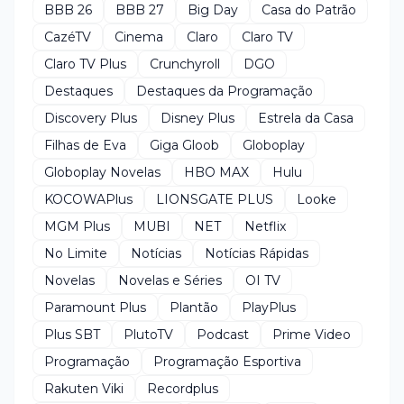
BBB 26
BBB 27
Big Day
Casa do Patrão
CazéTV
Cinema
Claro
Claro TV
Claro TV Plus
Crunchyroll
DGO
Destaques
Destaques da Programação
Discovery Plus
Disney Plus
Estrela da Casa
Filhas de Eva
Giga Gloob
Globoplay
Globoplay Novelas
HBO MAX
Hulu
KOCOWAPlus
LIONSGATE PLUS
Looke
MGM Plus
MUBI
NET
Netflix
No Limite
Notícias
Notícias Rápidas
Novelas
Novelas e Séries
OI TV
Paramount Plus
Plantão
PlayPlus
Plus SBT
PlutoTV
Podcast
Prime Video
Programação
Programação Esportiva
Rakuten Viki
Recordplus