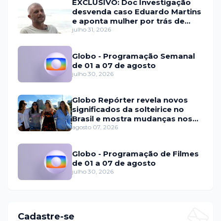
EXCLUSIVO: Doc Investigação
desvenda caso Eduardo Martins
e aponta mulher por trás de
fraude internacional
julho 31, 2026
Globo - Programação Semanal
de 01 a 07 de agosto
julho 30, 2026
Globo Repórter revela novos
significados da solteirice no
Brasil e mostra mudanças nos
relacionamentos
agosto 07, 2026
Globo - Programação de Filmes
de 01 a 07 de agosto
julho 30, 2026
Cadastre-se