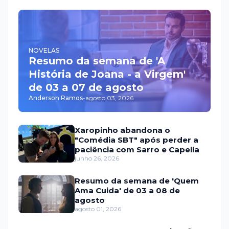
NOVELAS
Resumo da semana de 'A
História de Joana - a Virgem'
de 03 a 07 de agosto
Anderson Ramos
-
agosto 03, 2026
Xaropinho abandona o
"Comédia SBT" após perder a
paciência com Sarro e Capella
junho 26, 2026
Resumo da semana de 'Quem
Ama Cuida' de 03 a 08 de
agosto
agosto 01, 2026