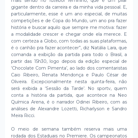
mais sendo no futebol feminino, que é um pilar
gigante dentro da carreira e da minha vida pessoal. E,
particularmente, esse é um ano especial, de muitas
competições e de Copa do Mundo, um ano pra fazer
história e buscar aquilo que sempre me motiva: fazer
a modalidade crescer e chegar onde ela merece. E
com certeza a Globo, com todas as suas plataformas,
é o canhão pra fazer acontecer”, diz Natália Lara, que
comanda a exibição da partida para todo o Brasil, a
partir das 15h30, logo depois da edição especial de
‘Chocolate Com Pimenta’, ao lado dos comentaristas
Caio Ribeiro, Renata Mendonça e Paulo César de
Oliveira. Excepcionalmente nesta quinta-feira, não
será exibida a ‘Sessão da Tarde’. No sportv, quem
conta a história da partida, que acontece na Neo
Química Arena, é o narrador Odinei Ribeiro, com as
análises de Alexandre Lozetti, Richarlyson e Sandro
Meira Ricci.
O meio de semana também reserva mais uma
rodada dos Estaduais no Premiere. Os campeonatos