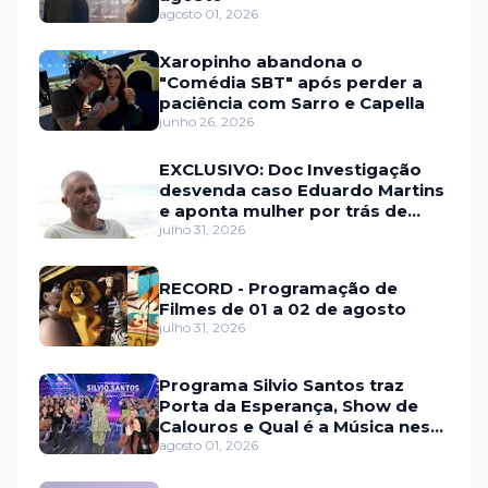
agosto 01, 2026
Xaropinho abandona o
"Comédia SBT" após perder a
paciência com Sarro e Capella
junho 26, 2026
EXCLUSIVO: Doc Investigação
desvenda caso Eduardo Martins
e aponta mulher por trás de
fraude internacional
julho 31, 2026
RECORD - Programação de
Filmes de 01 a 02 de agosto
julho 31, 2026
Programa Silvio Santos traz
Porta da Esperança, Show de
Calouros e Qual é a Música neste
domingo (2)
agosto 01, 2026