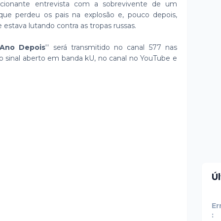
ionante entrevista com a sobrevivente de um
 que perdeu os pais na explosão e, pouco depois,
estava lutando contra as tropas russas.
 Ano Depois
'' será transmitido no canal 577 nas
no sinal aberto em banda kU, no canal no YouTube e
Ú
Er
: