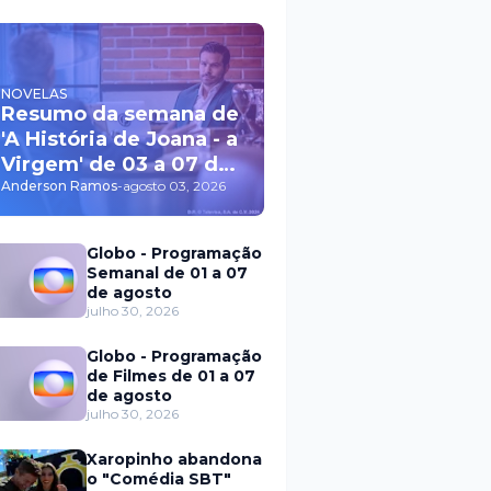
NOVELAS
Resumo da semana de
'A História de Joana - a
Virgem' de 03 a 07 de
agosto
Anderson Ramos
-
agosto 03, 2026
Globo - Programação
Semanal de 01 a 07
de agosto
julho 30, 2026
Globo - Programação
de Filmes de 01 a 07
de agosto
julho 30, 2026
Xaropinho abandona
o "Comédia SBT"