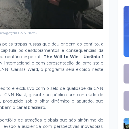
ivulgação CNN Brasil
 pelas tropas russas que deu origem ao conflito, a
ecapitula os desdobramentos e consequências da
mentário especial ''
The Will to Win - Ucrânia 1
N Internacional e com apresentação da jornalista e
CNN, Clarissa Ward, o programa será exibido neste
inédito e exclusivo com o selo de qualidade da CNN
 da CNN Brasil, garante ao público um conteúdo de
o, produzido sob o olhar dinâmico e apurado, que
mbém o canal brasileiro.
rtfólio de atrações globais que são sinônimo de
re levado à audiência com perspectivas inovadoras,