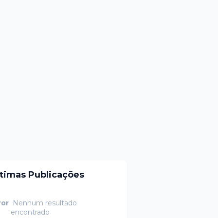
ltimas Publicações
ror
Nenhum resultado
encontrado