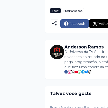
Tags:
Programação
Facebook
Twitte
Anderson Ramos
O Universo da TV é o site 
novidades do mundo da tel
paga, programação, plataf
que traz uma cobertura c
Talvez você goste
Error:
Nenhum resultado encontr