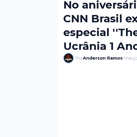
No aniversári
CNN Brasil e
especial ''Th
Ucrânia 1 Ano
Por
Anderson Ramos
-
março