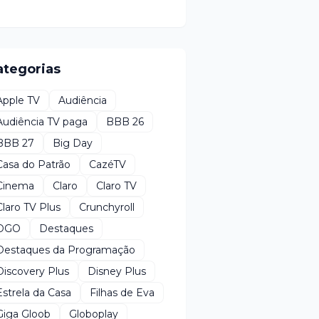
ategorias
Apple TV
Audiência
Audiência TV paga
BBB 26
BBB 27
Big Day
Casa do Patrão
CazéTV
Cinema
Claro
Claro TV
Claro TV Plus
Crunchyroll
DGO
Destaques
Destaques da Programação
Discovery Plus
Disney Plus
Estrela da Casa
Filhas de Eva
Giga Gloob
Globoplay