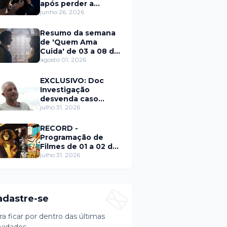
após perder a
paciência com Sarro
junho 26, 2026
e Capella
Resumo da semana
de 'Quem Ama
Cuida' de 03 a 08 de
agosto
agosto 01, 2026
EXCLUSIVO: Doc
Investigação
desvenda caso
Eduardo Martins e
julho 31, 2026
aponta mulher por
trás de fraude
RECORD -
internacional
Programação de
Filmes de 01 a 02 de
agosto
julho 31, 2026
adastre-se
ra ficar por dentro das últimas