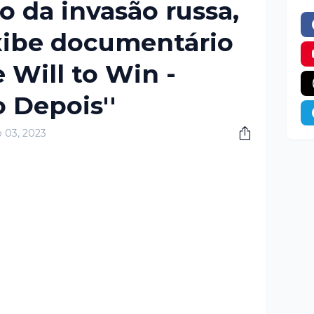
o da invasão russa,
xibe documentário
e Will to Win -
 Depois''
 03, 2023