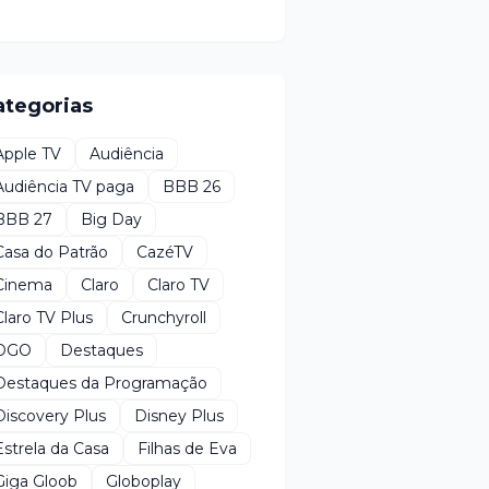
ategorias
Apple TV
Audiência
Audiência TV paga
BBB 26
BBB 27
Big Day
Casa do Patrão
CazéTV
Cinema
Claro
Claro TV
Claro TV Plus
Crunchyroll
DGO
Destaques
Destaques da Programação
Discovery Plus
Disney Plus
Estrela da Casa
Filhas de Eva
Giga Gloob
Globoplay