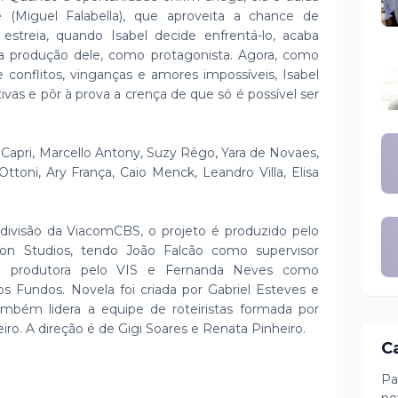
 (Miguel Falabella), que aproveita a chance de
streia, quando Isabel decide enfrentá-lo, acaba
 produção dele, como protagonista. Agora, como
onflitos, vinganças e amores impossíveis, Isabel
tivas e pôr à prova a crença de que só é possível ser
apri, Marcello Antony, Suzy Rêgo, Yara de Novaes,
Ottoni, Ary França, Caio Menck, Leandro Villa, Elisa
divisão da ViacomCBS, o projeto é produzido pelo
n Studios, tendo João Falcão como supervisor
omo produtora pelo VIS e Fernanda Neves como
os Fundos. Novela foi criada por Gabriel Esteves e
ambém lidera a equipe de roteiristas formada por
ro. A direção é de Gigi Soares e Renata Pinheiro.
C
Pa