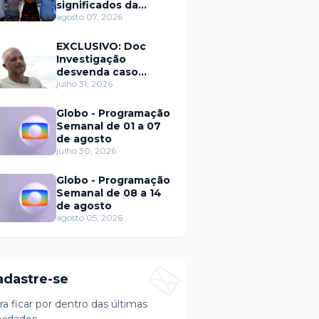
significados da
solteirice no Brasil e
agosto 07, 2026
mostra mudanças
nos relacionamentos
EXCLUSIVO: Doc
Investigação
desvenda caso
Eduardo Martins e
julho 31, 2026
aponta mulher por
trás de fraude
Globo - Programação
internacional
Semanal de 01 a 07
de agosto
julho 30, 2026
Globo - Programação
Semanal de 08 a 14
de agosto
agosto 05, 2026
adastre-se
ra ficar por dentro das últimas