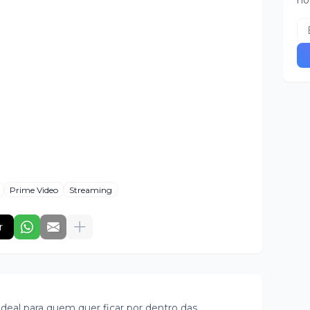
no
Prime Video
Streaming
r
ideal para quem quer ficar por dentro das