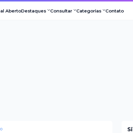
nal Aberto
Destaques
Consultar
Categorias
Contato
eo
S