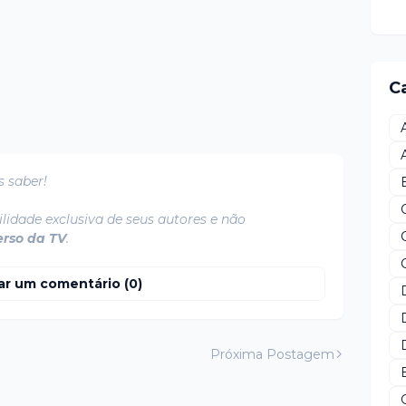
C
s saber!
lidade exclusiva de seus autores e não
erso da TV
.
ar um comentário (0)
Próxima Postagem