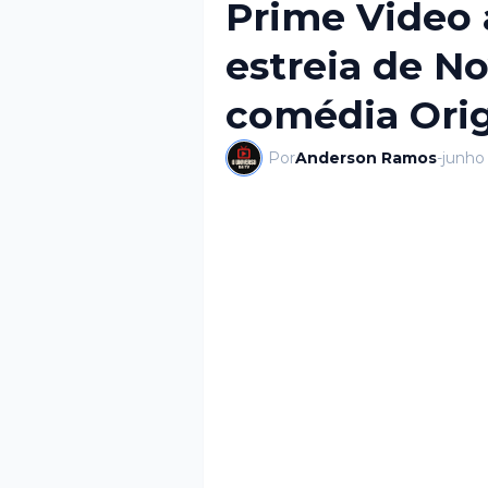
Prime Video 
estreia de No
comédia Ori
Por
Anderson Ramos
-
junho 