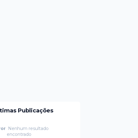
ltimas Publicações
ror
Nenhum resultado
encontrado