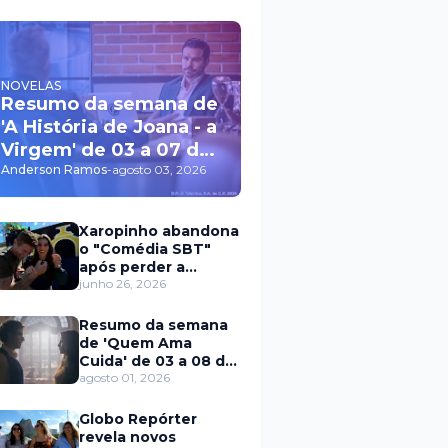
NOVELAS
Resumo da semana de
'A História de Joana - a
Virgem' de 03 a 07 de
agosto
Anderson Ramos
-
agosto 03, 2026
Xaropinho abandona
o "Comédia SBT"
após perder a
paciência com Sarro
junho 26, 2026
e Capella
Resumo da semana
de 'Quem Ama
Cuida' de 03 a 08 de
agosto
agosto 01, 2026
Globo Repórter
revela novos