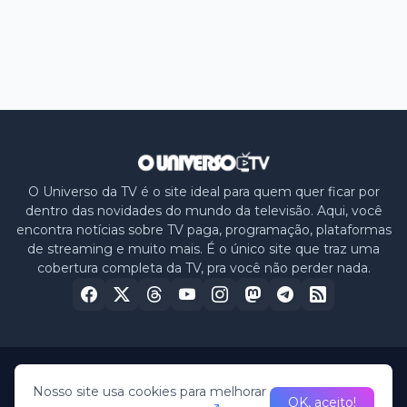
O Universo da TV é o site ideal para quem quer ficar por
dentro das novidades do mundo da televisão. Aqui, você
encontra notícias sobre TV paga, programação, plataformas
de streaming e muito mais. É o único site que traz uma
cobertura completa da TV, pra você não perder nada.
Home
Sobre nós
Política de Privacidade
Contato
Nosso site usa cookies para melhorar
OK, aceito!