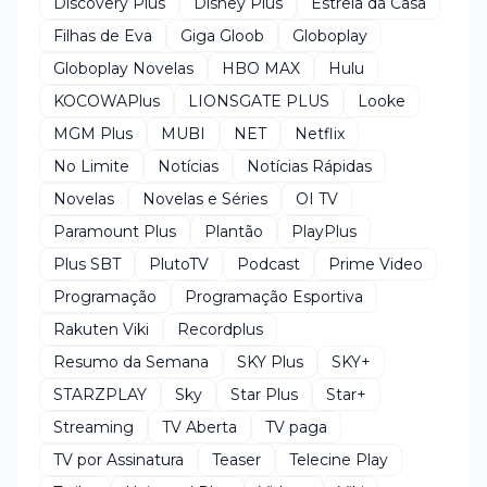
Discovery Plus
Disney Plus
Estrela da Casa
Filhas de Eva
Giga Gloob
Globoplay
Globoplay Novelas
HBO MAX
Hulu
KOCOWAPlus
LIONSGATE PLUS
Looke
MGM Plus
MUBI
NET
Netflix
No Limite
Notícias
Notícias Rápidas
Novelas
Novelas e Séries
OI TV
Paramount Plus
Plantão
PlayPlus
Plus SBT
PlutoTV
Podcast
Prime Video
Programação
Programação Esportiva
Rakuten Viki
Recordplus
Resumo da Semana
SKY Plus
SKY+
STARZPLAY
Sky
Star Plus
Star+
Streaming
TV Aberta
TV paga
TV por Assinatura
Teaser
Telecine Play