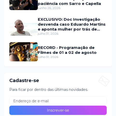
paciência com Sarro e Capella
junho 26, 2026
EXCLUSIVO: Doc Investigação
desvenda caso Eduardo Martins
e aponta mulher por trás de
fraude internacional
julho 31, 2026
RECORD - Programação de
Filmes de 01 a 02 de agosto
julho 31, 2026
Cadastre-se
Para ficar por dentro das últimas novidades.