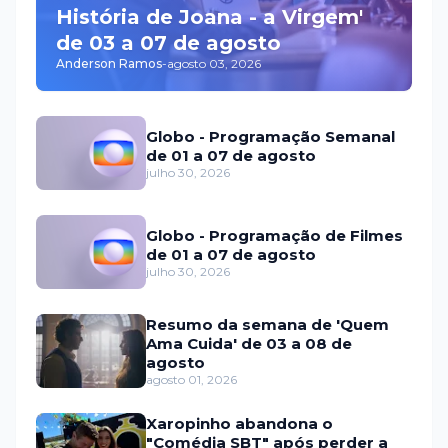
História de Joana - a Virgem'
de 03 a 07 de agosto
Anderson Ramos
-
agosto 03, 2026
Globo - Programação Semanal
de 01 a 07 de agosto
julho 30, 2026
Globo - Programação de Filmes
de 01 a 07 de agosto
julho 30, 2026
Resumo da semana de 'Quem
Ama Cuida' de 03 a 08 de
agosto
agosto 01, 2026
Xaropinho abandona o
"Comédia SBT" após perder a