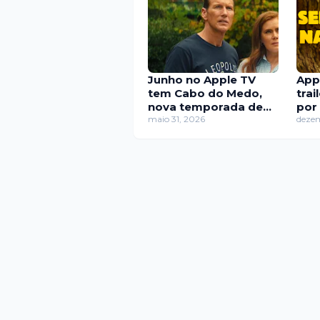
Junho no Apple TV
App
tem Cabo do Medo,
trai
nova temporada de
por 
Sugar e finais
maio 31, 2026
doc
deze
aguardados
ani