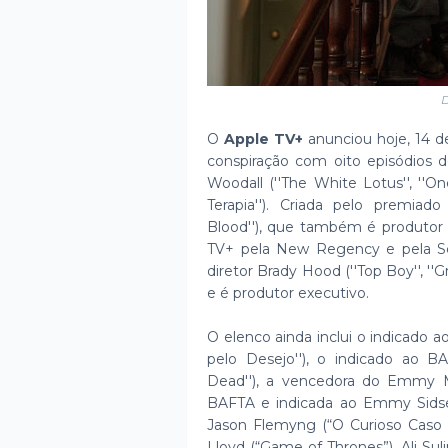
D
O
Apple TV+
anunciou hoje, 14 de 
conspiração com oito episódios 
Woodall (''The White Lotus'', ''On
Terapia''). Criada pelo premiado
Blood''), que também é produtor 
TV+ pela New Regency e pela Scot
diretor Brady Hood (''Top Boy'', ''G
e é produtor executivo.
O elenco ainda inclui o indicado 
pelo Desejo''), o indicado ao BA
Dead''), a vencedora do Emmy M
BAFTA e indicada ao Emmy Sidse
Jason Flemyng (“O Curioso Caso 
Lloyd (“Game of Thrones”), Ali Sul