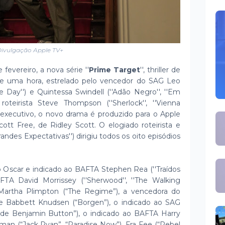
ivulgação Apple TV+
fevereiro, a nova série ''
Prime Target
'', thriller de
de uma hora, estrelado pelo vencedor do SAG Leo
e Day'') e Quintessa Swindell (''Adão Negro'', ''Em
 roteirista Steve Thompson (''Sherlock'', ''Vienna
executivo, o novo drama é produzido para o Apple
t Free, de Ridley Scott. O elogiado roteirista e
randes Expectativas'') dirigiu todos os oito episódios
ao Oscar e indicado ao BAFTA Stephen Rea (''Traídos
FTA David Morrissey (''Sherwood'', ''The Walking
artha Plimpton (“The Regime”), a vencedora do
 Babbett Knudsen (“Borgen”), o indicado ao SAG
de Benjamin Button”), o indicado ao BAFTA Harry
iman (“Jack Ryan”, “Paradise Now”), Fra Fee (“Rebel