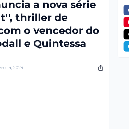
uncia a nova série
'', thriller de
 com o vencedor do
all e Quintessa
iro 14, 2024