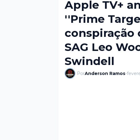
Apple TV+ an
''Prime Target
conspiração
SAG Leo Wood
Swindell
Por
Anderson Ramos
-
fevere