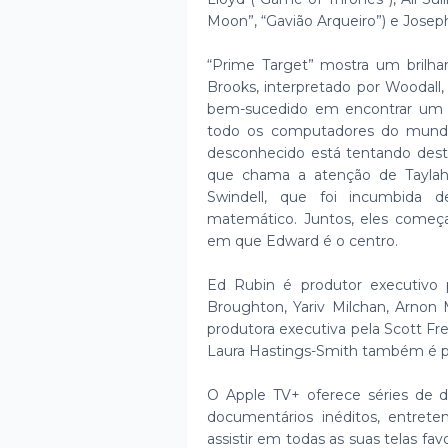
Moon”, “Gavião Arqueiro”) e Josep
“Prime Target” mostra um brilh
Brooks, interpretado por Woodall,
bem-sucedido em encontrar um p
todo os computadores do mund
desconhecido está tentando destr
que chama a atenção de Taylah
Swindell, que foi incumbida 
matemático. Juntos, eles começa
em que Edward é o centro.
Ed Rubin é produtor executiv
Broughton, Yariv Milchan, Arnon 
produtora executiva pela Scott Fr
Laura Hastings-Smith também é pr
O Apple TV+ oferece séries de 
documentários inéditos, entreten
assistir em todas as suas telas f