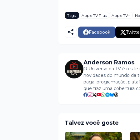
Tags:
Apple TV Plus
Apple TV+
No
Facebook
Twitte
Anderson Ramos
O Universo da TV é o site 
novidades do mundo da tel
paga, programação, plataf
que traz uma cobertura c
Talvez você goste