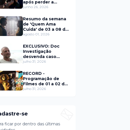
após perder a
paciência com Sarro
junho 26, 2026
e Capella
Resumo da semana
de 'Quem Ama
Cuida' de 03 a 08 de
agosto
agosto 01, 2026
EXCLUSIVO: Doc
Investigação
desvenda caso
Eduardo Martins e
julho 31, 2026
aponta mulher por
trás de fraude
RECORD -
internacional
Programação de
Filmes de 01 a 02 de
agosto
julho 31, 2026
adastre-se
ra ficar por dentro das últimas