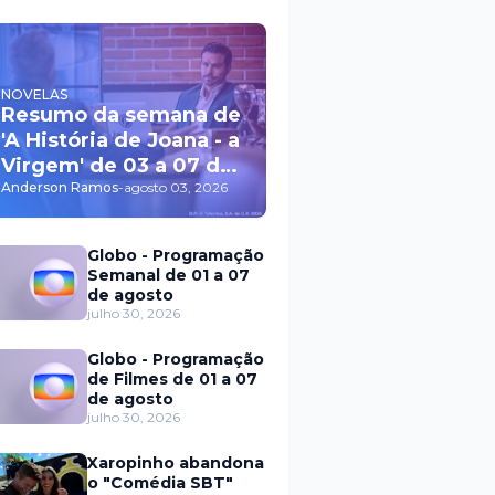
NOVELAS
Resumo da semana de
'A História de Joana - a
Virgem' de 03 a 07 de
agosto
Anderson Ramos
-
agosto 03, 2026
Globo - Programação
Semanal de 01 a 07
de agosto
julho 30, 2026
Globo - Programação
de Filmes de 01 a 07
de agosto
julho 30, 2026
Xaropinho abandona
o "Comédia SBT"