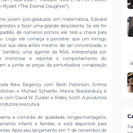
h Mydell (“The Eternal Daughter”).
ante jovem pós-graduado em matemática, Edward
 prestes a fazer uma grande descoberta. Se ele for
adrão de números primos, ele terá a chave para
o. Logo ele começa a perceber que um inimigo
uir sua ideia antes mesmo de ser concretizada, o
 Sanders, uma agente da NSA, interpretada por
de monitorar e reportar o comportamento do
m a juntar as peças da perturbadora conspiração
o pela New Regency com Beth Pattinson, Emma
Milchan e Michael Schaefer. Marina Brackenbury é
ee com David W. Zucker e Ridley Scott. A produtora
odutora executiva.
C
drama e comédia de qualidade, longas-metragens,
imento infantil e familiar, e está disponível para
Pa
avoritas. Após seu lançamento em 1º de novembro de