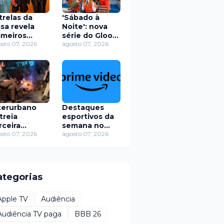
trelas da
'Sábado à
sa revela
Noite': nova
imeiros
série do Gloob
ndidatos da
sto 07, 2026
e Globoplay
agosto 07, 2026
va
encerra
mporada
gravações no
m disputa
Rio de Janeiro
tre Pop e
agode
terurbano
Destaques
treia
esportivos da
rceira
semana no
mporada
sto 07, 2026
Prime Video de
agosto 07, 2026
m mistérios
09 a 12 de
lendas
agosto
banas de
o Paulo
ategorias
Apple TV
Audiência
Audiência TV paga
BBB 26