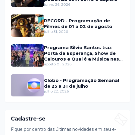
junho 26, 2026
RECORD - Programação de
Filmes de 01 a 02 de agosto
julho 31, 2026
Programa Silvio Santos traz
Porta da Esperança, Show de
Calouros e Qual é a Música neste
domingo (2)
agosto 01, 2026
Globo - Programação Semanal
de 25 a 31 de julho
julho 22, 2026
Cadastre-se
Fique por dentro das últimas novidades em seu e-