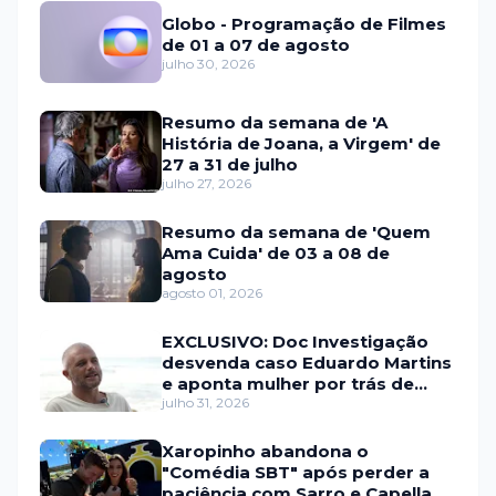
Globo - Programação de Filmes
de 01 a 07 de agosto
julho 30, 2026
Resumo da semana de 'A
História de Joana, a Virgem' de
27 a 31 de julho
julho 27, 2026
Resumo da semana de 'Quem
Ama Cuida' de 03 a 08 de
agosto
agosto 01, 2026
EXCLUSIVO: Doc Investigação
desvenda caso Eduardo Martins
e aponta mulher por trás de
fraude internacional
julho 31, 2026
Xaropinho abandona o
"Comédia SBT" após perder a
paciência com Sarro e Capella