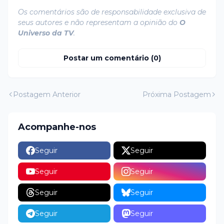
Os comentários são de responsabilidade exclusiva de
seus autores e não representam a opinião do
O
Universo da TV
.
Postar um comentário (0)
Postagem Anterior
Próxima Postagem
Acompanhe-nos
Seguir
Seguir
Seguir
Seguir
Seguir
Seguir
Seguir
Seguir