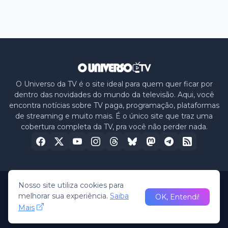
O Universo da TV é o site ideal para quem quer ficar por
dentro das novidades do mundo da televisão. Aqui, você
encontra notícias sobre TV paga, programação, plataformas
de streaming e muito mais. É o único site que traz uma
cobertura completa da TV, pra você não perder nada.
Nosso site utiliza cookies para
Home
Sobre nós
Política de Privacidade
Contato
melhorar sua experiência.
Saiba
OK, Entendi!
Mais
© 2026 -
O Universo da TV
• All Rights Reserved