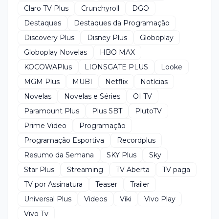
Claro TV Plus
Crunchyroll
DGO
Destaques
Destaques da Programação
Discovery Plus
Disney Plus
Globoplay
Globoplay Novelas
HBO MAX
KOCOWAPlus
LIONSGATE PLUS
Looke
MGM Plus
MUBI
Netflix
Notícias
Novelas
Novelas e Séries
OI TV
Paramount Plus
Plus SBT
PlutoTV
Prime Video
Programação
Programação Esportiva
Recordplus
Resumo da Semana
SKY Plus
Sky
Star Plus
Streaming
TV Aberta
TV paga
TV por Assinatura
Teaser
Trailer
Universal Plus
Videos
Viki
Vivo Play
Vivo Tv