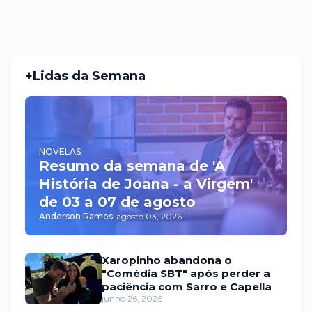
+Lidas da Semana
NOVELAS
Resumo da semana de 'A
História de Joana - a Virgem'
de 03 a 07 de agosto
Anderson Ramos
-
agosto 03, 2026
Xaropinho abandona o
"Comédia SBT" após perder a
paciência com Sarro e Capella
junho 26, 2026