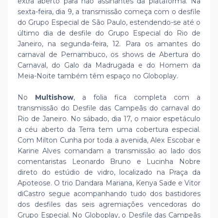
extra aberto para não assinantes da plataforma. Na
sexta-feira, dia 9, a transmissão começa com o desfile
do Grupo Especial de São Paulo, estendendo-se até o
último dia de desfile do Grupo Especial do Rio de
Janeiro, na segunda-feira, 12. Para os amantes do
carnaval de Pernambuco, os shows de Abertura do
Carnaval, do Galo da Madrugada e do Homem da
Meia-Noite também têm espaço no Globoplay.
No
Multishow
, a folia fica completa com a
transmissão do Desfile das Campeãs do carnaval do
Rio de Janeiro. No sábado, dia 17, o maior espetáculo
a céu aberto da Terra tem uma cobertura especial.
Com Milton Cunha por toda a avenida, Alex Escobar e
Karine Alves comandam a transmissão ao lado dos
comentaristas Leonardo Bruno e Lucinha Nobre
direto do estúdio de vidro, localizado na Praça da
Apoteose. O trio Dandara Mariana, Kenya Sade e Vitor
diCastro segue acompanhando tudo dos bastidores
dos desfiles das seis agremiações vencedoras do
Grupo Especial. No Globoplay, o Desfile das Campeãs