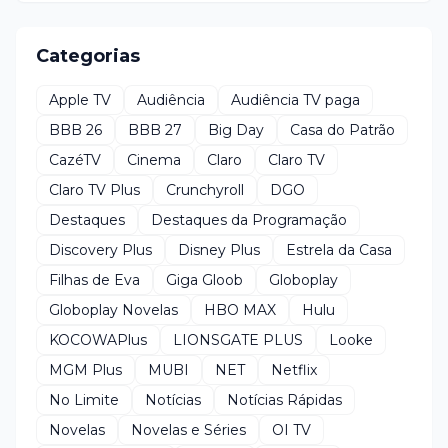
Categorias
Apple TV
Audiência
Audiência TV paga
BBB 26
BBB 27
Big Day
Casa do Patrão
CazéTV
Cinema
Claro
Claro TV
Claro TV Plus
Crunchyroll
DGO
Destaques
Destaques da Programação
Discovery Plus
Disney Plus
Estrela da Casa
Filhas de Eva
Giga Gloob
Globoplay
Globoplay Novelas
HBO MAX
Hulu
KOCOWAPlus
LIONSGATE PLUS
Looke
MGM Plus
MUBI
NET
Netflix
No Limite
Notícias
Notícias Rápidas
Novelas
Novelas e Séries
OI TV