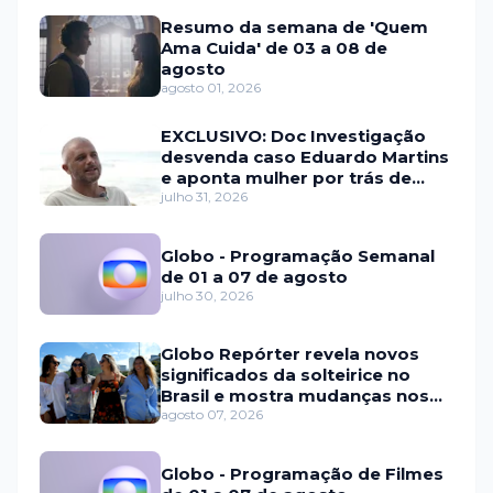
Resumo da semana de 'Quem
Ama Cuida' de 03 a 08 de
agosto
agosto 01, 2026
EXCLUSIVO: Doc Investigação
desvenda caso Eduardo Martins
e aponta mulher por trás de
fraude internacional
julho 31, 2026
Globo - Programação Semanal
de 01 a 07 de agosto
julho 30, 2026
Globo Repórter revela novos
significados da solteirice no
Brasil e mostra mudanças nos
relacionamentos
agosto 07, 2026
Globo - Programação de Filmes