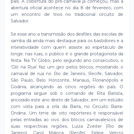
país. A cobertura do pré-carnaval já começou, mas a
abertura oficial acontece no dia 8 de fevereiro, com
um encontro de trios no tradicional circuito de
Salvador.
Se esse ano a transmissão dos desfiles das escolas de
samba dá ainda mais destaque para os bastidores e a
interatividade com quem assiste ao espetáculo de
longe; nas ruas, o público é o grande protagonista da
festa. Na TV Globo, pelo segundo ano consecutivo, o
'Glô na Rua' faz um giro pelos blocos, mostrando o
carnaval de rua no Rio de Janeiro, Recife, Salvador,
São Paulo, Belo Horizonte, Manaus, Florianópolis e
Goiânia, alcançando as cinco regiões do país. O
programa segue sob o comando de Rita Batista,
ancorado este ano direto de Salvador, em um estúdio
com vista para a orla da Barra, no Circuito Barra-
Ondina. Um time de oito repórteres é responsável
pelas entradas ao vivo dos blocos carnavalescos de
suas respectivas regiões. Luiza Zveiter (Rio de
Janeiro), Carol Maloca (Recife), Felipe Velozo