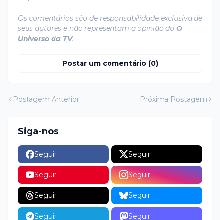
Os comentários são de responsabilidade exclusiva de
seus autores e não representam a opinião do
O
Universo da TV
.
Postar um comentário (0)
Postagem Anterior
Próxima Postagem
Siga-nos
Seguir
Seguir
Seguir
Seguir
Seguir
Seguir
Seguir
Seguir