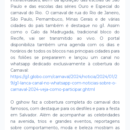
interatividades, além da apuração das escolas de São
Paulo e das escolas das séries Ouro e Especial do
carnaval do Rio. O carnaval de rua do Rio de Janeiro,
São Paulo, Pernambuco, Minas Gerais e de várias
cidades do país também é destaque no g1. Assim
como o Galo da Madrugada, tradicional bloco do
Recife, vai ser transmitido ao vivo. O portal
disponibiliza também uma agenda com os dias e
horários de todos os blocos nas principais cidades para
os foliões se prepararem e lançou um canal no
whatsapp dedicado exclusivamente à cobertura do
Carnaval:
https://g1.globo.com/carnaval/2024/noticia/2024/01/2
9/g1-lanca-canal-no-whatsapp-com-noticias-sobre-o-
carnaval-2024-veja-como-participar.ghtml
O gshow faz a cobertura completa do carnaval dos
famosos, com destaque para os desfiles e para a festa
em Salvador. Além de acompanhar as celebridades
na avenida, trios e grandes eventos, reportagens
sobre comportamento, moda e beleza mostram as