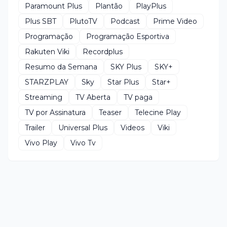
Paramount Plus
Plantão
PlayPlus
Plus SBT
PlutoTV
Podcast
Prime Video
Programação
Programação Esportiva
Rakuten Viki
Recordplus
Resumo da Semana
SKY Plus
SKY+
STARZPLAY
Sky
Star Plus
Star+
Streaming
TV Aberta
TV paga
TV por Assinatura
Teaser
Telecine Play
Trailer
Universal Plus
Videos
Viki
Vivo Play
Vivo Tv