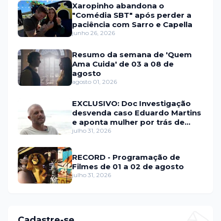
Xaropinho abandona o
"Comédia SBT" após perder a
paciência com Sarro e Capella
junho 26, 2026
Resumo da semana de 'Quem
Ama Cuida' de 03 a 08 de
agosto
agosto 01, 2026
EXCLUSIVO: Doc Investigação
desvenda caso Eduardo Martins
e aponta mulher por trás de
fraude internacional
julho 31, 2026
RECORD - Programação de
Filmes de 01 a 02 de agosto
julho 31, 2026
Cadastre-se