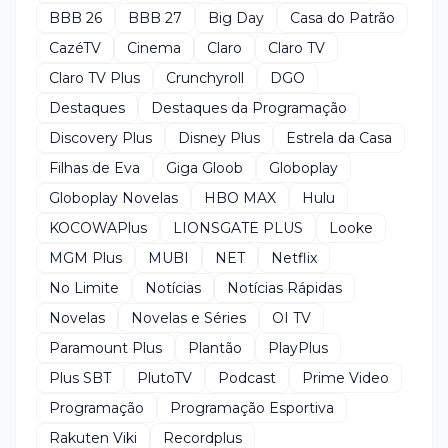
BBB 26
BBB 27
Big Day
Casa do Patrão
CazéTV
Cinema
Claro
Claro TV
Claro TV Plus
Crunchyroll
DGO
Destaques
Destaques da Programação
Discovery Plus
Disney Plus
Estrela da Casa
Filhas de Eva
Giga Gloob
Globoplay
Globoplay Novelas
HBO MAX
Hulu
KOCOWAPlus
LIONSGATE PLUS
Looke
MGM Plus
MUBI
NET
Netflix
No Limite
Notícias
Notícias Rápidas
Novelas
Novelas e Séries
OI TV
Paramount Plus
Plantão
PlayPlus
Plus SBT
PlutoTV
Podcast
Prime Video
Programação
Programação Esportiva
Rakuten Viki
Recordplus