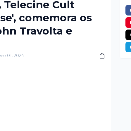
 Telecine Cult
sse', comemora os
ohn Travolta e
iro 01, 2024