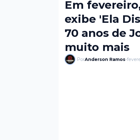
Em fevereiro,
exibe 'Ela Di
70 anos de J
muito mais
Por
Anderson Ramos
-
fevere