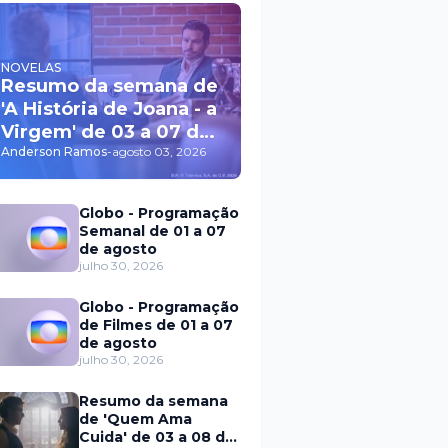
NOVELAS
Resumo da semana de
'A História de Joana - a
Virgem' de 03 a 07 de
agosto
Anderson Ramos
-
agosto 03, 2026
Globo - Programação
Semanal de 01 a 07
de agosto
julho 30, 2026
Globo - Programação
de Filmes de 01 a 07
de agosto
julho 30, 2026
Resumo da semana
de 'Quem Ama
Cuida' de 03 a 08 de