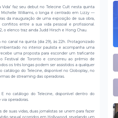
a Vida’ faz seu debut no Telecine Cult nesta quinta
or Michelle Williams, o longa é centrado em Lizzy —
peras da inauguração de uma exposição de sua obra,
onflitos entre a sua vida pessoal e profissional.
, o elenco traz ainda Judd Hirsch e Hong Chau.
ia no canal na quinta (dia 29), às 22h. Protagonizado
ambientado no interior paulista e acompanha uma
 recebe uma proposta para esconder um traficante
no Festival de Toronto e concorreu ao prêmio de
dos os três longas podem ser assistidos a qualquer
o catálogo do Telecine, disponível no Globoplay, no
rmas de streaming das operadoras.
. E no catálogo do Telecine, disponível dentro do
 via operadoras.
de suas vidas, duas jornalistas se unem para fazer
ssédio sexual ocorridos em Hollywood, revelando um