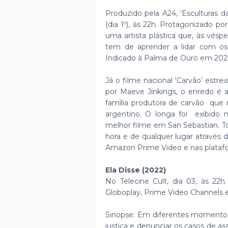
Produzido pela A24, ‘Esculturas d
(dia 1º), às 22h. Protagonizado p
uma artista plástica que, às vés
tem de aprender a lidar com os c
Indicado à Palma de Ouro em 2022
Já o filme nacional ‘Carvão’ estre
por Maeve Jinkings, o enredo é 
família produtora de carvão que
argentino. O longa foi exibido 
melhor filme em San Sebastian. To
hora e de qualquer lugar através d
Amazon Prime Video e nas platafo
Ela Disse (2022)
No Telecine Cult, dia 03, às 22h
Globoplay, Prime Video Channels e
Sinopse: Em diferentes momentos 
justiça e denunciar os casos de a