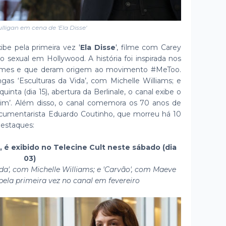
lligan em cena de 'Ela Disse'
ibe pela primeira vez '
Ela Disse
', filme com Carey
o sexual em Hollywood. A história foi inspirada nos
Times e que deram origem ao movimento #MeToo.
s ‘Esculturas da Vida’, com Michelle Williams; e
inta (dia 15), abertura da Berlinale, o canal exibe o
erlim’. Além disso, o canal comemora os 70 anos de
cumentarista Eduardo Coutinho, que morreu há 10
 destaques:
n, é exibido no Telecine Cult neste sábado (dia
03)
da', com Michelle Williams; e 'Carvão', com Maeve
 pela primeira vez no canal em fevereiro