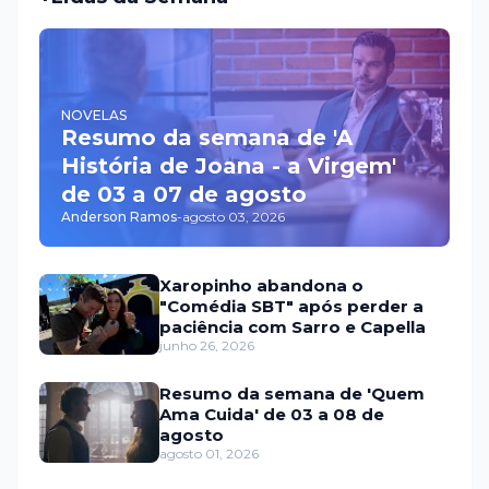
NOVELAS
Resumo da semana de 'A
História de Joana - a Virgem'
de 03 a 07 de agosto
Anderson Ramos
-
agosto 03, 2026
Xaropinho abandona o
"Comédia SBT" após perder a
paciência com Sarro e Capella
junho 26, 2026
Resumo da semana de 'Quem
Ama Cuida' de 03 a 08 de
agosto
agosto 01, 2026