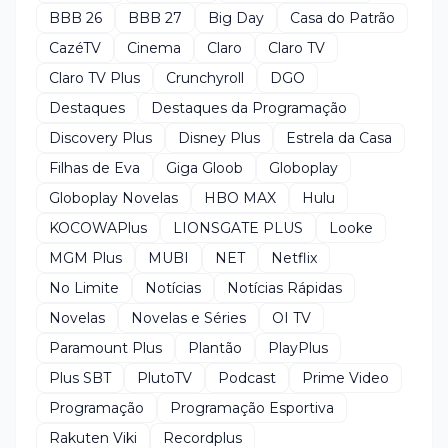
BBB 26
BBB 27
Big Day
Casa do Patrão
CazéTV
Cinema
Claro
Claro TV
Claro TV Plus
Crunchyroll
DGO
Destaques
Destaques da Programação
Discovery Plus
Disney Plus
Estrela da Casa
Filhas de Eva
Giga Gloob
Globoplay
Globoplay Novelas
HBO MAX
Hulu
KOCOWAPlus
LIONSGATE PLUS
Looke
MGM Plus
MUBI
NET
Netflix
No Limite
Notícias
Notícias Rápidas
Novelas
Novelas e Séries
OI TV
Paramount Plus
Plantão
PlayPlus
Plus SBT
PlutoTV
Podcast
Prime Video
Programação
Programação Esportiva
Rakuten Viki
Recordplus