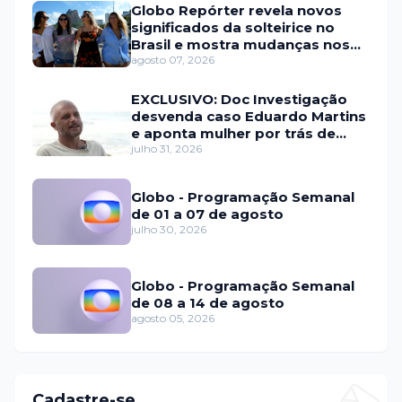
Globo Repórter revela novos
significados da solteirice no
Brasil e mostra mudanças nos
relacionamentos
agosto 07, 2026
EXCLUSIVO: Doc Investigação
desvenda caso Eduardo Martins
e aponta mulher por trás de
fraude internacional
julho 31, 2026
Globo - Programação Semanal
de 01 a 07 de agosto
julho 30, 2026
Globo - Programação Semanal
de 08 a 14 de agosto
agosto 05, 2026
Cadastre-se