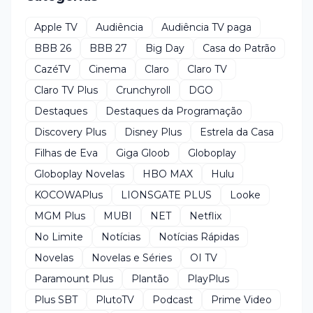
Apple TV
Audiência
Audiência TV paga
BBB 26
BBB 27
Big Day
Casa do Patrão
CazéTV
Cinema
Claro
Claro TV
Claro TV Plus
Crunchyroll
DGO
Destaques
Destaques da Programação
Discovery Plus
Disney Plus
Estrela da Casa
Filhas de Eva
Giga Gloob
Globoplay
Globoplay Novelas
HBO MAX
Hulu
KOCOWAPlus
LIONSGATE PLUS
Looke
MGM Plus
MUBI
NET
Netflix
No Limite
Notícias
Notícias Rápidas
Novelas
Novelas e Séries
OI TV
Paramount Plus
Plantão
PlayPlus
Plus SBT
PlutoTV
Podcast
Prime Video