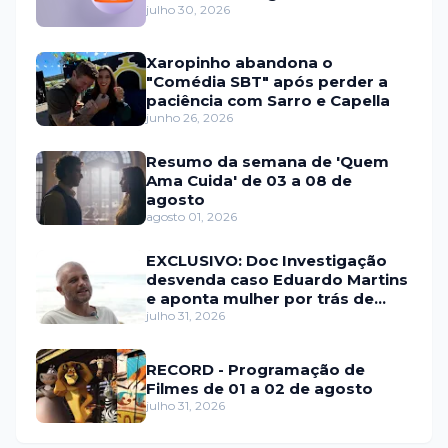
julho 30, 2026
Xaropinho abandona o
"Comédia SBT" após perder a
paciência com Sarro e Capella
junho 26, 2026
Resumo da semana de 'Quem
Ama Cuida' de 03 a 08 de
agosto
agosto 01, 2026
EXCLUSIVO: Doc Investigação
desvenda caso Eduardo Martins
e aponta mulher por trás de
fraude internacional
julho 31, 2026
RECORD - Programação de
Filmes de 01 a 02 de agosto
julho 31, 2026