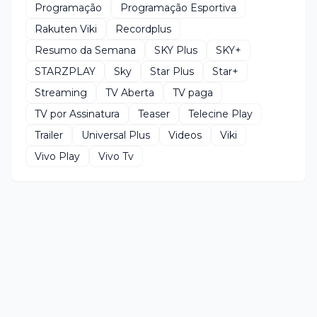
Programação
Programação Esportiva
Rakuten Viki
Recordplus
Resumo da Semana
SKY Plus
SKY+
STARZPLAY
Sky
Star Plus
Star+
Streaming
TV Aberta
TV paga
TV por Assinatura
Teaser
Telecine Play
Trailer
Universal Plus
Videos
Viki
Vivo Play
Vivo Tv