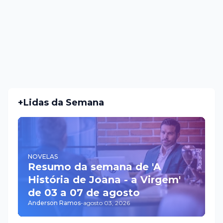
+Lidas da Semana
NOVELAS
Resumo da semana de 'A
História de Joana - a Virgem'
de 03 a 07 de agosto
Anderson Ramos
-
agosto 03, 2026