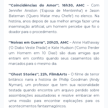
''Coincidências do Amor'', 16h30, AMC
– Com
Jennifer Aniston (‘Esposa de Mentirinha’) e Jason
Bateman (‘Quero Matar meu Chefe’) no elenco. Na
história, anos depois de sua melhor amiga fazer uma
inseminação artificial, um homem percebe que foi o
doador para o procedimento.
''Noivas em Guerra'', 20h25, AMC
– Anne Hathaway
(‘O Diabo Veste Prada’) e Kate Hudson (‘Como Perder
um Homem em 10 Dias’) são duas amigas que
entram em conflito quando seus casamentos são
marcados para o mesmo dia.
''Ghost Stories'', 22h, Film&Arts
– O filme de terror
britânico narra a história de Phillip Goodman (Andy
Nyman), um professor que tem sua racionalidade
testada quando encontra um arquivo perdido sobre
assombrações assustadoras e resolve embarcar em
uma missão para encontrar explicações para os
acontecimentos fantasmagóricos.