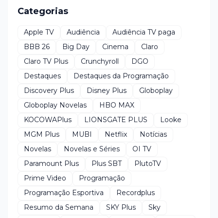
Categorias
Apple TV
Audiência
Audiência TV paga
BBB 26
Big Day
Cinema
Claro
Claro TV Plus
Crunchyroll
DGO
Destaques
Destaques da Programação
Discovery Plus
Disney Plus
Globoplay
Globoplay Novelas
HBO MAX
KOCOWAPlus
LIONSGATE PLUS
Looke
MGM Plus
MUBI
Netflix
Notícias
Novelas
Novelas e Séries
OI TV
Paramount Plus
Plus SBT
PlutoTV
Prime Video
Programação
Programação Esportiva
Recordplus
Resumo da Semana
SKY Plus
Sky