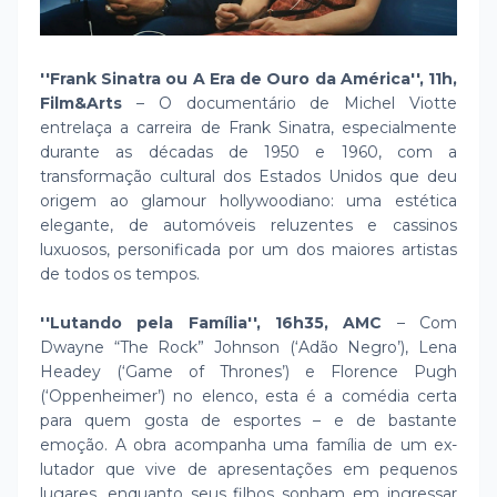
''Frank Sinatra ou A Era de Ouro da América'', 11h,
Film&Arts
– O documentário de Michel Viotte
entrelaça a carreira de Frank Sinatra, especialmente
durante as décadas de 1950 e 1960, com a
transformação cultural dos Estados Unidos que deu
origem ao glamour hollywoodiano: uma estética
elegante, de automóveis reluzentes e cassinos
luxuosos, personificada por um dos maiores artistas
de todos os tempos.
''Lutando pela Família'', 16h35, AMC
– Com
Dwayne “The Rock” Johnson (‘Adão Negro’), Lena
Headey (‘Game of Thrones’) e Florence Pugh
(‘Oppenheimer’) no elenco, esta é a comédia certa
para quem gosta de esportes – e de bastante
emoção. A obra acompanha uma família de um ex-
lutador que vive de apresentações em pequenos
lugares, enquanto seus filhos sonham em ingressar