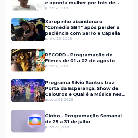
e aponta mulher por trás de
fraude internacional
julho 31, 2026
Xaropinho abandona o
"Comédia SBT" após perder a
paciência com Sarro e Capella
junho 26, 2026
RECORD - Programação de
Filmes de 01 a 02 de agosto
julho 31, 2026
Programa Silvio Santos traz
Porta da Esperança, Show de
Calouros e Qual é a Música neste
domingo (2)
agosto 01, 2026
Globo - Programação Semanal
de 25 a 31 de julho
julho 22, 2026