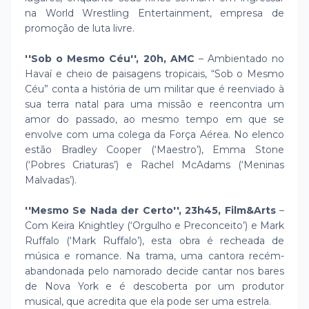
na World Wrestling Entertainment, empresa de
promoção de luta livre.
''Sob o Mesmo Céu'', 20h, AMC
– Ambientado no
Havaí e cheio de paisagens tropicais, “Sob o Mesmo
Céu” conta a história de um militar que é reenviado à
sua terra natal para uma missão e reencontra um
amor do passado, ao mesmo tempo em que se
envolve com uma colega da Força Aérea. No elenco
estão Bradley Cooper (‘Maestro’), Emma Stone
(‘Pobres Criaturas’) e Rachel McAdams (‘Meninas
Malvadas’).
''Mesmo Se Nada der Certo'', 23h45, Film&Arts
–
Com Keira Knightley (‘Orgulho e Preconceito’) e Mark
Ruffalo (‘Mark Ruffalo’), esta obra é recheada de
música e romance. Na trama, uma cantora recém-
abandonada pelo namorado decide cantar nos bares
de Nova York e é descoberta por um produtor
musical, que acredita que ela pode ser uma estrela.