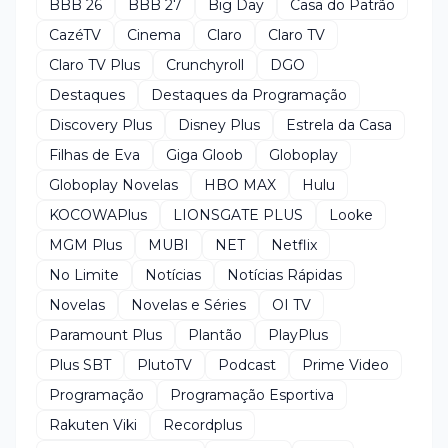
BBB 26
BBB 27
Big Day
Casa do Patrão
CazéTV
Cinema
Claro
Claro TV
Claro TV Plus
Crunchyroll
DGO
Destaques
Destaques da Programação
Discovery Plus
Disney Plus
Estrela da Casa
Filhas de Eva
Giga Gloob
Globoplay
Globoplay Novelas
HBO MAX
Hulu
KOCOWAPlus
LIONSGATE PLUS
Looke
MGM Plus
MUBI
NET
Netflix
No Limite
Notícias
Notícias Rápidas
Novelas
Novelas e Séries
OI TV
Paramount Plus
Plantão
PlayPlus
Plus SBT
PlutoTV
Podcast
Prime Video
Programação
Programação Esportiva
Rakuten Viki
Recordplus