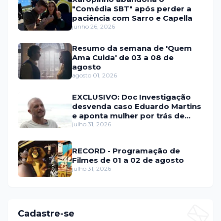
"Comédia SBT" após perder a
paciência com Sarro e Capella
junho 26, 2026
Resumo da semana de 'Quem
Ama Cuida' de 03 a 08 de
agosto
agosto 01, 2026
EXCLUSIVO: Doc Investigação
desvenda caso Eduardo Martins
e aponta mulher por trás de
fraude internacional
julho 31, 2026
RECORD - Programação de
Filmes de 01 a 02 de agosto
julho 31, 2026
Cadastre-se