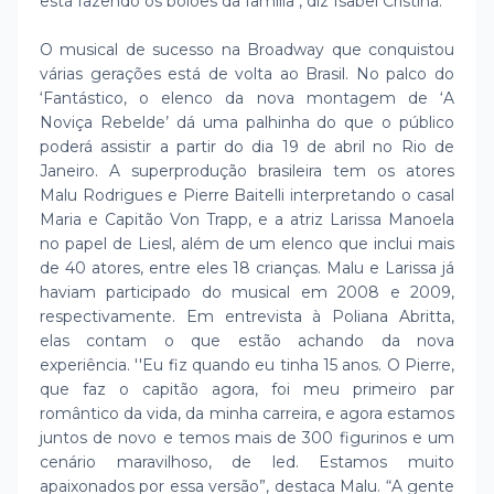
está fazendo os bolões da família", diz Isabel Cristina.
O musical de sucesso na Broadway que conquistou
várias gerações está de volta ao Brasil. No palco do
‘Fantástico, o elenco da nova montagem de ‘A
Noviça Rebelde’ dá uma palhinha do que o público
poderá assistir a partir do dia 19 de abril no Rio de
Janeiro. A superprodução brasileira tem os atores
Malu Rodrigues e Pierre Baitelli interpretando o casal
Maria e Capitão Von Trapp, e a atriz Larissa Manoela
no papel de Liesl, além de um elenco que inclui mais
de 40 atores, entre eles 18 crianças. Malu e Larissa já
haviam participado do musical em 2008 e 2009,
respectivamente. Em entrevista à Poliana Abritta,
elas contam o que estão achando da nova
experiência. ''Eu fiz quando eu tinha 15 anos. O Pierre,
que faz o capitão agora, foi meu primeiro par
romântico da vida, da minha carreira, e agora estamos
juntos de novo e temos mais de 300 figurinos e um
cenário maravilhoso, de led. Estamos muito
apaixonados por essa versão”, destaca Malu. “A gente