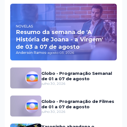
NOVELAS
Resumo da semana de 'A
História de Joana - a Virgem'
de 03 a 07 de agosto
Anderson Ramos
-
agosto 03, 2026
Globo - Programação Semanal
de 01 a 07 de agosto
julho 30, 2026
Globo - Programação de Filmes
de 01 a 07 de agosto
julho 30, 2026
Xaropinho abandona o