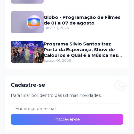
Globo - Programação de Filmes
de 01 a 07 de agosto
julho 30, 2026
Programa Silvio Santos traz
Porta da Esperança, Show de
Calouros e Qual é a Música neste
domingo (2)
agosto 01, 2026
Cadastre-se
Para ficar por dentro das últimas novidades.