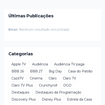
Últimas Publicações
Error:
Nenhum resultado encontrado
Categorias
Apple TV
Audiência
Audiência TV paga
BBB 26
BBB 27
Big Day
Casa do Patrão
CazéTV
Cinema
Claro
Claro TV
Claro TV Plus
Crunchyroll
DGO
Destaques
Destaques da Programação
Discovery Plus
Disney Plus
Estrela da Casa