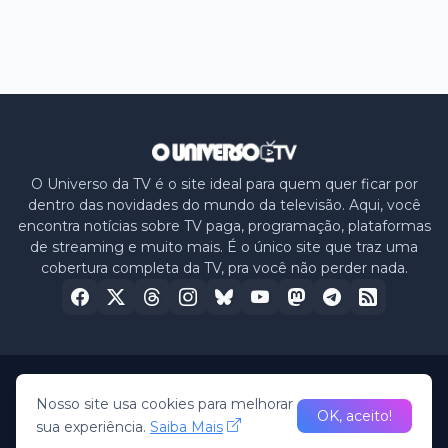
O Universo da TV é o site ideal para quem quer ficar por
dentro das novidades do mundo da televisão. Aqui, você
encontra notícias sobre TV paga, programação, plataformas
de streaming e muito mais. É o único site que traz uma
cobertura completa da TV, pra você não perder nada.
Home
Sobre nós
Política de Privacidade
Contato
Nosso site usa cookies para melhorar
OK, aceito!
sua experiência.
Saiba Mais
© 2026 -
O Universo da TV
• All Rights Reserved