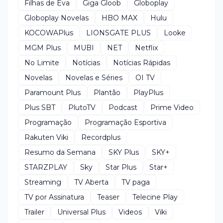
Filhas de Eva
Giga Gloob
Globoplay
Globoplay Novelas
HBO MAX
Hulu
KOCOWAPlus
LIONSGATE PLUS
Looke
MGM Plus
MUBI
NET
Netflix
No Limite
Notícias
Notícias Rápidas
Novelas
Novelas e Séries
OI TV
Paramount Plus
Plantão
PlayPlus
Plus SBT
PlutoTV
Podcast
Prime Video
Programação
Programação Esportiva
Rakuten Viki
Recordplus
Resumo da Semana
SKY Plus
SKY+
STARZPLAY
Sky
Star Plus
Star+
Streaming
TV Aberta
TV paga
TV por Assinatura
Teaser
Telecine Play
Trailer
Universal Plus
Videos
Viki