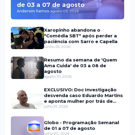
de 03 a 07 de agosto
Anderson Ramos
-
agosto 03, 2026
Xaropinho abandona o
"Comédia SBT" após perder a
paciência com Sarro e Capella
junho 26, 2026
Resumo da semana de 'Quem
Ama Cuida' de 03 a 08 de
agosto
agosto 01, 2026
EXCLUSIVO: Doc Investigação
desvenda caso Eduardo Martins
e aponta mulher por trás de
fraude internacional
julho 31, 2026
Globo - Programação Semanal
de 01 a 07 de agosto
julho 30, 2026