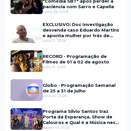
"Comédia SBT" após perder a
paciência com Sarro e Capella
junho 26, 2026
EXCLUSIVO: Doc Investigação
desvenda caso Eduardo Martins
e aponta mulher por trás de
fraude internacional
julho 31, 2026
RECORD - Programação de
Filmes de 01 a 02 de agosto
julho 31, 2026
Globo - Programação Semanal
de 25 a 31 de julho
julho 22, 2026
Programa Silvio Santos traz
Porta da Esperança, Show de
Calouros e Qual é a Música neste
domingo (2)
agosto 01, 2026