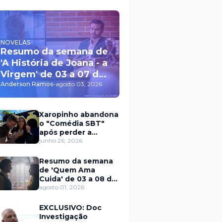
NOVELAS
Resumo da semana de
'A História de Joana - a
Virgem' de 03 a 07 de
agosto
Anderson Ramos
-
agosto 03, 2026
Xaropinho abandona
o "Comédia SBT"
após perder a
paciência com Sarro
junho 26, 2026
e Capella
Resumo da semana
de 'Quem Ama
Cuida' de 03 a 08 de
agosto
agosto 01, 2026
EXCLUSIVO: Doc
Investigação