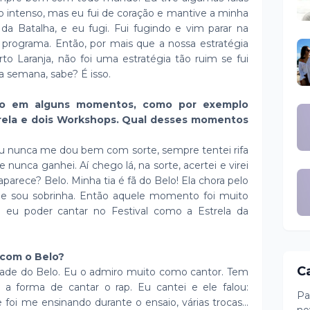
to intenso, mas eu fui de coração e mantive a minha
a da Batalha, e eu fugi. Fui fugindo e vim parar na
 programa. Então, por mais que a nossa estratégia
o Laranja, não foi uma estratégia tão ruim se fui
ma semana, sabe? É isso.
ogo em alguns momentos, como por exemplo
rela e dois Workshops. Qual desses momentos
?
Eu nunca me dou bem com sorte, sempre tentei rifa
 e nunca ganhei. Aí chego lá, na sorte, acertei e virei
arece? Belo. Minha tia é fã do Belo! Ela chora pelo
ue sou sobrinha. Então aquele momento foi muito
eu poder cantar no Festival como a Estrela da
 com o Belo?
C
ade do Belo. Eu o admiro muito como cantor. Tem
 a forma de cantar o rap. Eu cantei e ele falou:
Pa
e foi me ensinando durante o ensaio, várias trocas...