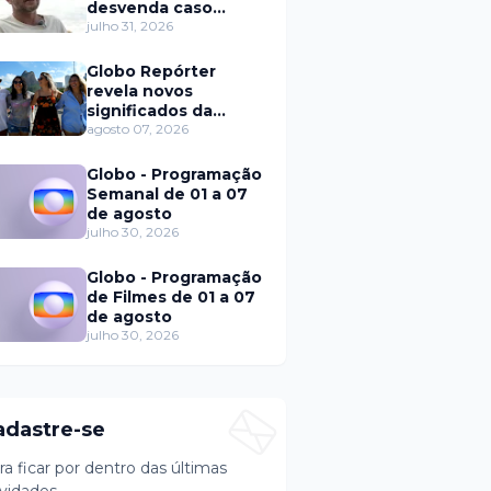
desvenda caso
Eduardo Martins e
julho 31, 2026
aponta mulher por
trás de fraude
Globo Repórter
internacional
revela novos
significados da
solteirice no Brasil e
agosto 07, 2026
mostra mudanças
nos relacionamentos
Globo - Programação
Semanal de 01 a 07
de agosto
julho 30, 2026
Globo - Programação
de Filmes de 01 a 07
de agosto
julho 30, 2026
adastre-se
ra ficar por dentro das últimas