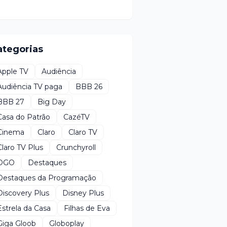
ategorias
Apple TV
Audiência
Audiência TV paga
BBB 26
BBB 27
Big Day
Casa do Patrão
CazéTV
Cinema
Claro
Claro TV
Claro TV Plus
Crunchyroll
DGO
Destaques
Destaques da Programação
Discovery Plus
Disney Plus
Estrela da Casa
Filhas de Eva
Giga Gloob
Globoplay