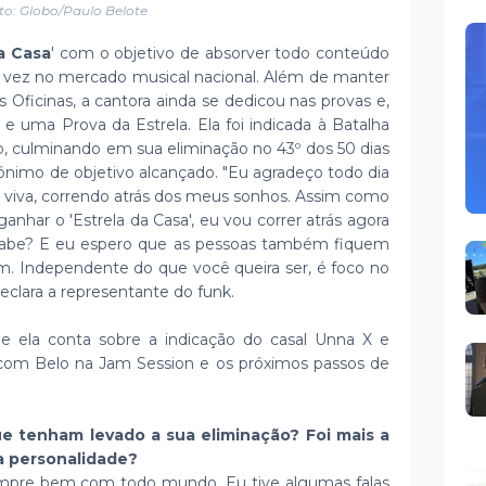
to: Globo/Paulo Belote
a Casa
' com o objetivo de absorver todo conteúdo
e vez no mercado musical nacional. Além de manter
Oficinas, a cantora ainda se dedicou nas provas e,
e uma Prova da Estrela. Ela foi indicada à Batalha
, culminando em sua eliminação no 43º dos 50 dias
nônimo de objetivo alcançado. "Eu agradeço todo dia
r viva, correndo atrás dos meus sonhos. Assim como
ganhar o 'Estrela da Casa', eu vou correr atrás agora
 sabe? E eu espero que as pessoas também fiquem
im. Independente do que você queira ser, é foco no
declara a representante do funk.
que ela conta sobre a indicação do casal Unna X e
 com Belo na Jam Session e os próximos passos de
ue tenham levado a sua eliminação? Foi mais a
 a personalidade?
empre bem com todo mundo. Eu tive algumas falas