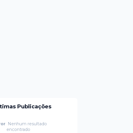
ltimas Publicações
ror
Nenhum resultado
encontrado