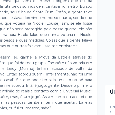
 menina que vem da mesma origem que eu, da
la luta pelos sonhos dela, cantava no metrô. Eu sou
de, sou filha de Santa Cruz. Então, a gente teve
theus estava dormindo no nosso quarto, sendo que
 que votaria na Nicole [Louise], sim, se ele fosse
que não seria protegido pelo nosso quarto, ele não
 na hora H, ele falou que nunca votaria na Nicole,
is pesos e duas medidas. Coisas que a gente falava
as que outros falavam. Isso me entristecia.
 assim: eu ganhei a Prova da Estrela através do
uém que foi do meu grupo. Também não votaria em
e Leidy [Murilho] tinham acabado de voltar da
novo. Então sobrou quem? Infelizmente, não foi uma
 o casal". Sei que pode ter sido um tiro no pé para
que me sobrou. E lá, é jogo, gente. Desde o primeiro
milhão de reais e contrato com a Universal Music",
Ú
nguém, mas, é um jogo". Assim como eu aceitei que
a, as pessoas também têm que aceitar. Lá elas
Er
 Mas, eu fui eu mesma, sabe?
: