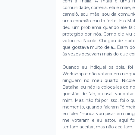
com a Thália. A Thália é uma
comunidade, correria, ela é mãe, e
camelô, sou mãe, sou da comunida
uma conexão muito forte. E o Ma
deu um problema quando ele falou
protegido por nós. Como ele viu 
votou na Nicole. Chegou de noite,
que gostava muito dela... Eram do
às vezes pesavam mais do que cois
Quando eu indiquei os dois, foi
Workshop e não votaria em ning
ninguém no meu quarto. Nicole 
Batalha, eu não ia coloca-las de 
questão de "ah, o casal, vai botar
mim. Mas, não foi por isso, foi o 
momento, quando falaram "é meio 
eu falei: "nunca vou pisar em ni
me votaram e eu estou aqui for
tentam aceitar, mas não aceitam.