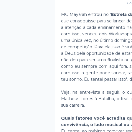
Fo
MC Mayarah entrou no '
Estrela d
que conseguisse para se lançar d
a atenção a cada ensinamento nas 
com isso, venceu dois Workshops 
uma única vez, no último domingo
de competição. Para ela, isso é si
a Deus pela oportunidade de esta
não deu para ser uma finalista ou 
como eu sempre corri aqui fora,
com isso: a gente pode sonhar, s
teu sonho. Eu tentei passar isso", 
Veja, na entrevista a seguir, o 
Matheus Torres à Batalha, o feat
sua carreira.
Quais fatores você acredita q
convivência, o lado musical ou
Eu tentei ao máximo conviver s