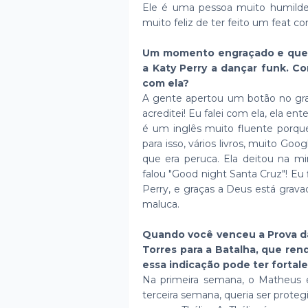
Ele é uma pessoa muito humilde
muito feliz de ter feito um feat co
Um momento engraçado e que r
a Katy Perry a dançar funk. C
com ela?
A gente apertou um botão no gr
acreditei! Eu falei com ela, ela e
é um inglês muito fluente porque
para isso, vários livros, muito Goog
que era peruca. Ela deitou na mi
falou "Good night Santa Cruz"! Eu 
Perry, e graças a Deus está grava
maluca.
Quando você venceu a Prova da
Torres para a Batalha, que ren
essa indicação pode ter fortale
Na primeira semana, o Matheus e
terceira semana, queria ser prote