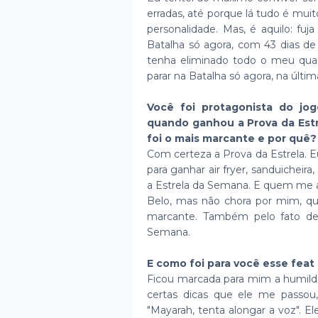
erradas, até porque lá tudo é mui
personalidade. Mas, é aquilo: fuj
Batalha só agora, com 43 dias de
tenha eliminado todo o meu quart
parar na Batalha só agora, na últi
Você foi protagonista do j
quando ganhou a Prova da Est
foi o mais marcante e por quê
Com certeza a Prova da Estrela. 
para ganhar air fryer, sanduicheira,
a Estrela da Semana. E quem me ap
Belo, mas não chora por mim, q
marcante. Também pelo fato de 
Semana.
E como foi para você esse feat
Ficou marcada para mim a humild
certas dicas que ele me passou,
"Mayarah, tenta alongar a voz". El