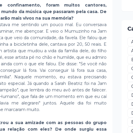
confinamento, foram muitos cantores,
do mundo da música que passaram pela casa. De
carão mais vivos na sua memória?
tava me sentindo um pouco mal. Eu conversava
C
luminar, me abençoar. E veio o Mumuzinho na Jam
a que veio da comunidade, da favela. Ele falou que
nha a bicicletinha dele, cantava por 20, 50 reais. E
artista que mudou a vida da família dele, do filho
 é, esse artista pé no chão e humilde, que eu admiro
is ainda com o que ele falou. Ele disse: "Se você não
conseguir lá fora. Vai conseguir lá fora sua casa,
família". Naquele momento, eu estava precisando
ito especial. Já quando a Sarah Beatriz foi na Jam
"Campeão", que lembra do meu avô antes de falecer.
 Humano", que fala de um momento em que eu caí
via me alegrarei" juntos. Aquele dia foi muito
me marcaram muito.
trou a sua amizade com as pessoas do grupo
sua relação com eles? De onde surgiu essa