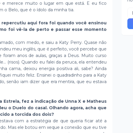
no
 e merece muito o lugar em que está. E eu fico
m o Belo, que é o ídolo da minha tia.
epercutiu aqui fora foi quando você ensinou
omo foi vê-la de perto e passar esse momento
amado, com medo, e saiu a Katy Perry. Quase não
ntendeu meu inglês, que é perfeito, você percebe que
 foram anos de aulas, graças a Deus. Muito curso
le... (risos). Quando eu falei da peruca, ela entendeu
nha cama, deixou energia positiva ali, sabe? Ainda
fiquei muito feliz. Ensinei o quadradinho para a Katy
do, senão iam dizer que era mentira, que eu estava
 Estrela, fez a indicação de Unna X e Matheus
deu o Duelo do casal. Olhando agora, acha que
cido a torcida dos dois?
stava com a estratégia de que queria ficar até a
gido. Mas ele botou em xeque a conexão que eu tive