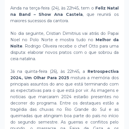
Ainda na terça-feira (24), às 22h45, tem o
Feliz Natal
na Band – Show Ana Castela
, que reunirá os
maiores sucessos da cantora.
No dia seguinte, Cristian Dimitrius vai atrás do Papai
Noel no Polo Norte e mostra tudo no
Melhor da
Noite
. Rodrigo Oliveira recebe o chef Otto para uma
disputa: elaborar novos pratos com o que sobrou da
ceia natalina.
Já na quinta-feira (26), às 22h45, a
Retrospectiva
2024, Um Olhar Para 2025
mistura a memória dos
principais assuntos do ano que está terminando com
as expectativas para o que está por vir. As imagens e
notícias que marcaram 2024 estarão presentes no
decorrer do programa. Entre os destaques estão a
tragédia das chuvas no Rio Grande do Sul e as
queimadas que atingiram boa parte do país no início
do segundo semestre. As guerras e conflitos pelo
mundo, o massacre na Faixa de Gaza e os