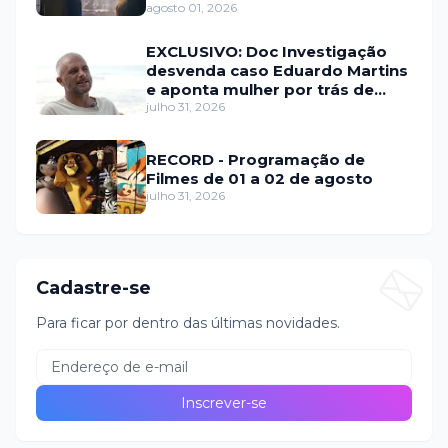
agosto 01, 2026
EXCLUSIVO: Doc Investigação
desvenda caso Eduardo Martins
e aponta mulher por trás de
fraude internacional
julho 31, 2026
RECORD - Programação de
Filmes de 01 a 02 de agosto
julho 31, 2026
Cadastre-se
Para ficar por dentro das últimas novidades.