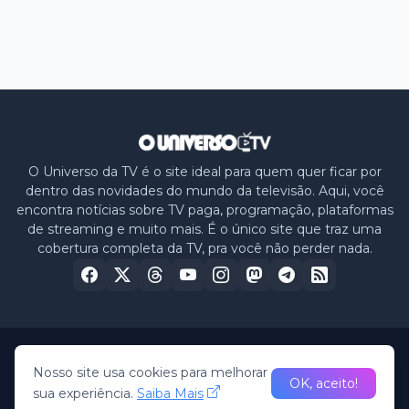
O Universo da TV é o site ideal para quem quer ficar por
dentro das novidades do mundo da televisão. Aqui, você
encontra notícias sobre TV paga, programação, plataformas
de streaming e muito mais. É o único site que traz uma
cobertura completa da TV, pra você não perder nada.
Home
Sobre nós
Política de Privacidade
Contato
Nosso site usa cookies para melhorar
OK, aceito!
sua experiência.
Saiba Mais
© 2026 -
O Universo da TV
• All Rights Reserved