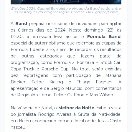
Eleições 2024, Gabriel Bortoleto e Virada da Band estão entre
os destaques da programação. Crédito: Divulgação/Band
A
Band
prepara uma série de novidades para agitar
os últimos dias de 2024. Neste domingo (22), às
12h30, a emissora leva ao ar o
Fórmula Band
,
especial de automobilismo que relembra as etapas da
Fórmula 1 deste ano, além de recordar os resultados
de outras categorias que fazem parte da
programação, como Fórmula 2, Fórmula E, Stock Car,
Copa Truck e Porsche Cup. No total, serão exibidas
dez reportagens com participação de Mariana
Becker, Felipe Kieling e Thiago Fagnani. A
apresentação é de Sergio Mauricio, com comentários
de Reginaldo Leme, Felipe Giaffone e Max Wilson.
Na véspera de Natal, o
Melhor da Noite
exibe a visita
do jornalista Rodrigo Alvarez à Gruta da Natividade,
em Belém, conhecido como o local onde Jesus Cristo
nasceu.