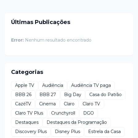
Últimas Publicações
Error:
Nenhum resultado encontrado
Categorias
Apple TV
Audiência
Audiência TV paga
BBB 26
BBB 27
Big Day
Casa do Patrão
CazéTV
Cinema
Claro
Claro TV
Claro TV Plus
Crunchyroll
DGO
Destaques
Destaques da Programação
Discovery Plus
Disney Plus
Estrela da Casa