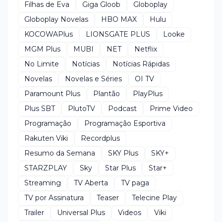
Filhas de Eva
Giga Gloob
Globoplay
Globoplay Novelas
HBO MAX
Hulu
KOCOWAPlus
LIONSGATE PLUS
Looke
MGM Plus
MUBI
NET
Netflix
No Limite
Notícias
Notícias Rápidas
Novelas
Novelas e Séries
OI TV
Paramount Plus
Plantão
PlayPlus
Plus SBT
PlutoTV
Podcast
Prime Video
Programação
Programação Esportiva
Rakuten Viki
Recordplus
Resumo da Semana
SKY Plus
SKY+
STARZPLAY
Sky
Star Plus
Star+
Streaming
TV Aberta
TV paga
TV por Assinatura
Teaser
Telecine Play
Trailer
Universal Plus
Videos
Viki