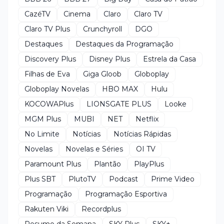
CazéTV
Cinema
Claro
Claro TV
Claro TV Plus
Crunchyroll
DGO
Destaques
Destaques da Programação
Discovery Plus
Disney Plus
Estrela da Casa
Filhas de Eva
Giga Gloob
Globoplay
Globoplay Novelas
HBO MAX
Hulu
KOCOWAPlus
LIONSGATE PLUS
Looke
MGM Plus
MUBI
NET
Netflix
No Limite
Notícias
Notícias Rápidas
Novelas
Novelas e Séries
OI TV
Paramount Plus
Plantão
PlayPlus
Plus SBT
PlutoTV
Podcast
Prime Video
Programação
Programação Esportiva
Rakuten Viki
Recordplus