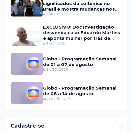
significados da solteirice no
Brasil e mostra mudanças nos
relacionamentos
agosto 07, 2026
EXCLUSIVO: Doc Investigação
desvenda caso Eduardo Martins
e aponta mulher por trás de
fraude internacional
julho 31, 2026
Globo - Programação Semanal
de 01 a 07 de agosto
julho 30, 2026
Globo - Programação Semanal
de 08 a 14 de agosto
agosto 05, 2026
Cadastre-se