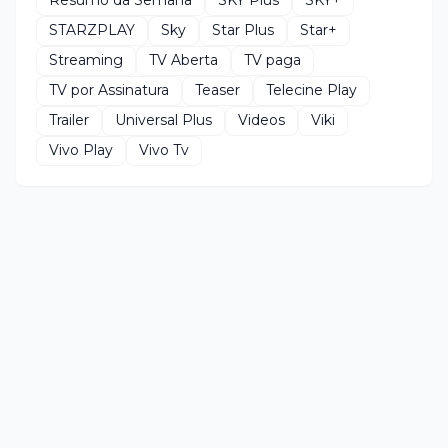
Resumo da Semana
SKY Plus
SKY+
STARZPLAY
Sky
Star Plus
Star+
Streaming
TV Aberta
TV paga
TV por Assinatura
Teaser
Telecine Play
Trailer
Universal Plus
Videos
Viki
Vivo Play
Vivo Tv