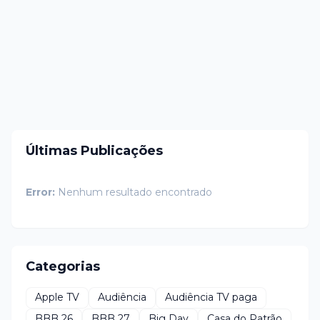
Últimas Publicações
Error:
Nenhum resultado encontrado
Categorias
Apple TV
Audiência
Audiência TV paga
BBB 26
BBB 27
Big Day
Casa do Patrão