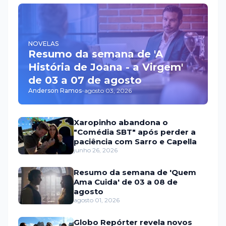
NOVELAS
Resumo da semana de 'A
História de Joana - a Virgem'
de 03 a 07 de agosto
Anderson Ramos
-
agosto 03, 2026
Xaropinho abandona o
"Comédia SBT" após perder a
paciência com Sarro e Capella
junho 26, 2026
Resumo da semana de 'Quem
Ama Cuida' de 03 a 08 de
agosto
agosto 01, 2026
Globo Repórter revela novos