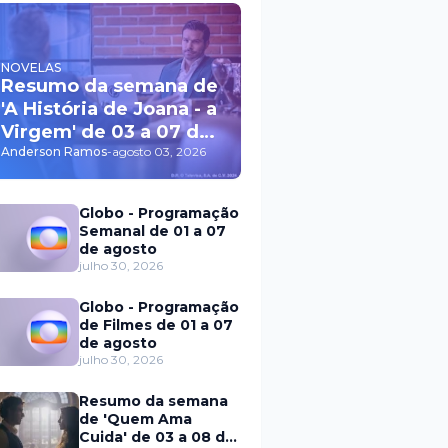
NOVELAS
Resumo da semana de
'A História de Joana - a
Virgem' de 03 a 07 de
agosto
Anderson Ramos
-
agosto 03, 2026
Globo - Programação
Semanal de 01 a 07
de agosto
julho 30, 2026
Globo - Programação
de Filmes de 01 a 07
de agosto
julho 30, 2026
Resumo da semana
de 'Quem Ama
Cuida' de 03 a 08 de