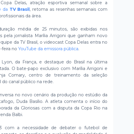
 Copa Delas, atração esportiva semanal sobre a
e da
TV Brasil
, retoma as resenhas semanais com
rofissionais da área.
 duração média de 25 minutos, são exibidas nos
pela jornalista Marília Arrigoni que ganham novo
quipe da TV Brasil, o videocast Copa Delas entra no
-feira no
YouTube da emissora pública
.
 Lyon, da França, e destaque do Brasil na última
stada. O bate-papo exclusivo com Marília Arrigoni e
anja Comary, centro de treinamento da seleção
fil do canal público na rede.
nversa no novo cenário da produção no estúdio da
fogo, Duda Basílio. A atleta comenta o início do
porada da Gloriosas com a disputa da Copa Rio na
renda Balbi.
 com a necessidade de debater o futebol de