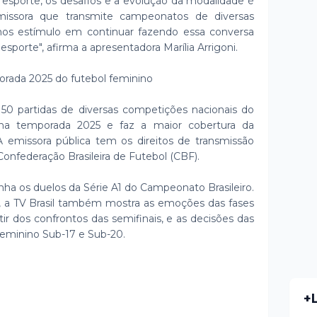
 esporte, os desafios e a evolução da modalidade é
issora que transmite campeonatos de diversas
emos estímulo em continuar fazendo essa conversa
orte", afirma a apresentadora Marília Arrigoni.
orada 2025 do futebol feminino
e 50 partidas de diversas competições nacionais do
 na temporada 2025 e faz a maior cobertura da
A emissora pública tem os direitos de transmissão
onfederação Brasileira de Futebol (CBF).
nha os duelos da Série A1 do Campeonato Brasileiro.
o, a TV Brasil também mostra as emoções das fases
rtir dos confrontos das semifinais, e as decisões das
Feminino Sub-17 e Sub-20.
+