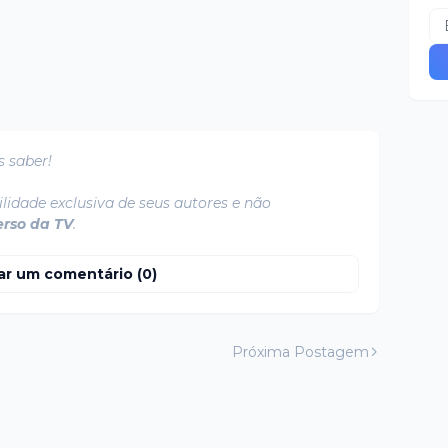
s saber!
lidade exclusiva de seus autores e não
erso da TV
.
ar um comentário (0)
Próxima Postagem