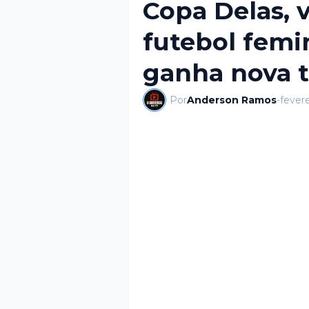
Copa Delas, 
futebol femin
ganha nova 
Por
Anderson Ramos
-
fevere