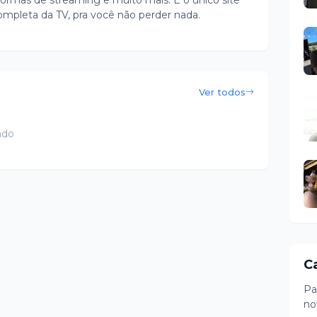
ormas de streaming e muito mais. É o único site
ompleta da TV, pra você não perder nada.
Ver todos
ado
C
Pa
no