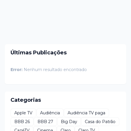
Últimas Publicações
Error:
Nenhum resultado encontrado
Categorias
Apple TV
Audiência
Audiência TV paga
BBB 26
BBB 27
Big Day
Casa do Patrão
CazéTV
Cinema
Claro
Claro TV