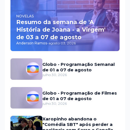
NOVELAS
Resumo da semana de 'A
História de Joana - a Virgem'
de 03 a 07 de agosto
Anderson Ramos
-
agosto 03, 2026
Globo - Programação Semanal
de 01 a 07 de agosto
julho 30, 2026
Globo - Programação de Filmes
de 01 a 07 de agosto
julho 30, 2026
Xaropinho abandona o
"Comédia SBT" após perder a
paciência com Sarro e Capella