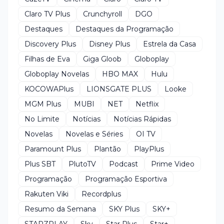
Claro TV Plus
Crunchyroll
DGO
Destaques
Destaques da Programação
Discovery Plus
Disney Plus
Estrela da Casa
Filhas de Eva
Giga Gloob
Globoplay
Globoplay Novelas
HBO MAX
Hulu
KOCOWAPlus
LIONSGATE PLUS
Looke
MGM Plus
MUBI
NET
Netflix
No Limite
Notícias
Notícias Rápidas
Novelas
Novelas e Séries
OI TV
Paramount Plus
Plantão
PlayPlus
Plus SBT
PlutoTV
Podcast
Prime Video
Programação
Programação Esportiva
Rakuten Viki
Recordplus
Resumo da Semana
SKY Plus
SKY+
STARZPLAY
Sky
Star Plus
Star+