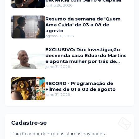
junho 26, 2026
Resumo da semana de 'Quem
Ama Cuida' de 03 a 08 de
agosto
agosto 01, 2026
EXCLUSIVO: Doc Investigação
desvenda caso Eduardo Martins
e aponta mulher por trás de
fraude internacional
julho 31, 2026
RECORD - Programação de
Filmes de 01 a 02 de agosto
julho 31, 2026
Cadastre-se
Para ficar por dentro das últimas novidades.