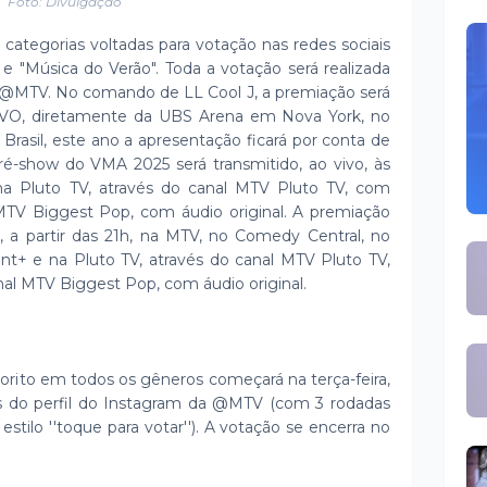
Foto: Divulgação
categorias voltadas para votação nas redes sociais
e "Música do Verão". Toda a votação será realizada
am @MTV. No comando de LL Cool J, a premiação será
IVO, diretamente da UBS Arena em Nova York, no
rasil, este ano a apresentação ficará por conta de
ré-show do VMA 2025 será transmitido, ao vivo, às
 Pluto TV, através do canal MTV Pluto TV, com
MTV Biggest Pop, com áudio original. A premiação
, a partir das 21h, na MTV, no Comedy Central, no
+ e na Pluto TV, através do canal MTV Pluto TV,
al MTV Biggest Pop, com áudio original.
vorito em todos os gêneros começará na terça-feira,
es do perfil do Instagram da @MTV (com 3 rodadas
estilo ''toque para votar''). A votação se encerra no