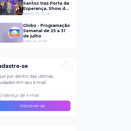
Santos traz Porta da
Esperança, Show de
Calouros e Qual é a
agosto 01, 2026
Música neste
domingo (2)
Globo - Programação
Semanal de 25 a 31
de julho
julho 22, 2026
adastre-se
que por dentro das últimas
vidades em seu e-mail.