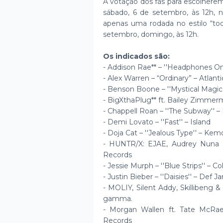
A votação dos fãs para escolherem 
sábado, 6 de setembro, às 12h, 
apenas uma rodada no estilo “toq
setembro, domingo, às 12h.
Os indicados são:
- Addison Rae** – ''Headphones On
- Alex Warren – “Ordinary” – Atlant
- Benson Boone – ''Mystical Magic
- BigXthaPlug** ft. Bailey Zimmer
- Chappell Roan – ''The Subway'' – 
- Demi Lovato – ''Fast'' – Island
- Doja Cat – ''Jealous Type'' – K
- HUNTR/X: EJAE, Audrey Nuna &
Records
- Jessie Murph – ''Blue Strips'' – 
- Justin Bieber – ''Daisies'' – Def
- MOLIY, Silent Addy, Skillibeng &
gamma.
- Morgan Wallen ft. Tate McRae
Records