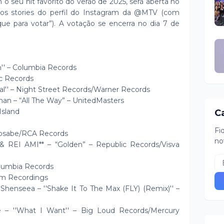
o seu hit favorito do verão de 2025, será aberta no
nos stories do perfil do Instagram da @MTV (com
ue para votar”). A votação se encerra no dia 7 de
'' – Columbia Records
ic Records
al'' – Night Street Records/Warner Records
man – “All The Way” – UnitedMasters
Island
C
Fi
emosabe/RCA Records
no
 REI AMI** – “Golden” – Republic Records/Visva
Columbia Records
 Jam Recordings
 Shenseea – ''Shake It To The Max (FLY) (Remix)'' –
 – ''What I Want'' – Big Loud Records/Mercury