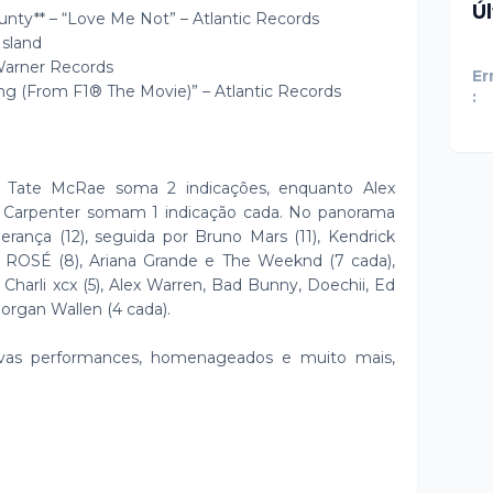
Ú
unty** – “Love Me Not” – Atlantic Records
Island
/Warner Records
Er
ng (From F1® The Movie)” – Atlantic Records
:
s, Tate McRae soma 2 indicações, enquanto Alex
a Carpenter somam 1 indicação cada. No panorama
rança (12), seguida por Bruno Mars (11), Kendrick
), ROSÉ (8), Ariana Grande e The Weeknd (7 cada),
, Charli xcx (5), Alex Warren, Bad Bunny, Doechii, Ed
Morgan Wallen (4 cada).
vas performances, homenageados e muito mais,