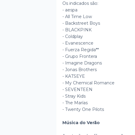
Os indicados são:
- aespa
- All Time Low
- Backstreet Boys
- BLACKPINK
- Coldplay
- Evanescence
- Fuerza Regida**
- Grupo Frontera
- Imagine Dragons
- Jonas Brothers
- KATSEYE
- My Chemical Romance
- SEVENTEEN
- Stray Kids
- The Marías
- Twenty One Pilots
Música do Verão