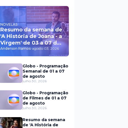
NOVELAS
Resumo da semana de
'A História de Joana - a
Virgem' de 03 a 07 de
agosto
Anderson Ramos
-
agosto 03, 2026
Globo - Programação
Semanal de 01 a 07
de agosto
julho 30, 2026
Globo - Programação
de Filmes de 01 a 07
de agosto
julho 30, 2026
Resumo da semana
de 'A História de