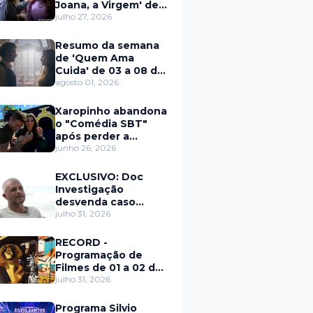
Joana, a Virgem' de
27 a 31 de julho
julho 27, 2026
Resumo da semana
de 'Quem Ama
Cuida' de 03 a 08 de
agosto
agosto 01, 2026
Xaropinho abandona
o "Comédia SBT"
após perder a
paciência com Sarro
junho 26, 2026
e Capella
EXCLUSIVO: Doc
Investigação
desvenda caso
Eduardo Martins e
julho 31, 2026
aponta mulher por
trás de fraude
RECORD -
internacional
Programação de
Filmes de 01 a 02 de
agosto
julho 31, 2026
Programa Silvio