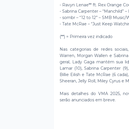
- Ravyn Lenae** ft. Rex Orange Co
- Sabrina Carpenter – “Manchild” – 
- sombr – “12 to 12” – SMB Music
- Tate McRae – “Just Keep Watchi
(**) = Primeira vez indicado
Nas categorias de redes sociai
Warren, Morgan Wallen e Sabrin
geral, Lady Gaga mantém sua lide
Lamar (10), Sabrina Carpenter (9
Billie Eilish e Tate McRae (6 cada)
Sheeran, Jelly Roll, Miley Cyrus e 
Mais detalhes do VMA 2025, no
serão anunciados em breve.